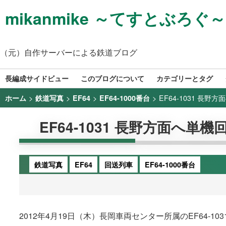
mikanmike ～てすとぶろぐ～
（元）自作サーバーによる鉄道ブログ
長編成サイドビュー
このブログについて
カテゴリーとタグ
>
>
>
>
EF64-1031 長野方
ホーム
鉄道写真
EF64
EF64-1000番台
EF64-1031 長野方面へ単機回
鉄道写真
EF64
回送列車
EF64-1000番台
2012年4月19日（木）長岡車両センター所属のEF64-