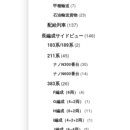
(7)
甲種輸送
(23)
石油輸送貨物
配給列車
(137)
長編成サイドビュー
(146)
183系/189系
(2)
211系
(45)
(30)
ナノN300番台
(14)
ナノN600番台
383系
(26)
(4)
F編成（6両）
(1)
G編成（4+2両）
(11)
H編成（6+2両）
(1)
I編成（4+2+2両）
(5)
J編成（6+4両）