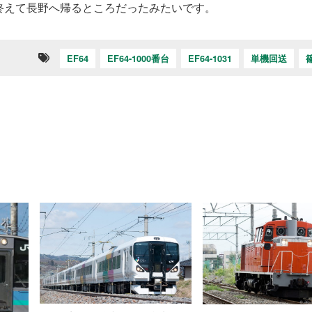
終えて長野へ帰るところだったみたいです。
EF64
EF64-1000番台
EF64-1031
単機回送