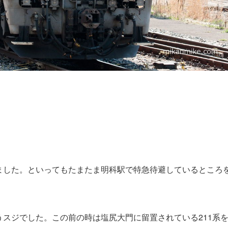
おきました。といってもたまたま明科駅で特急待避しているところ
スジでした。この前の時は塩尻大門に留置されている211系