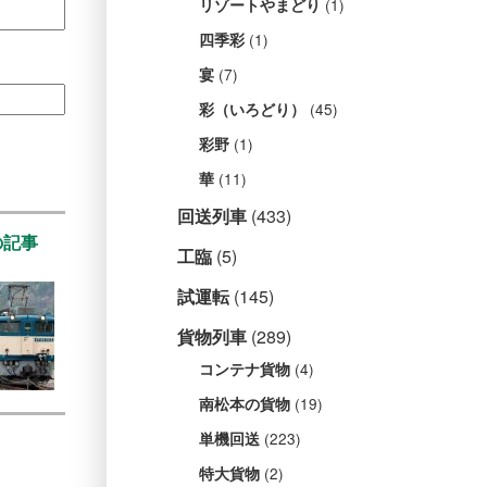
(1)
リゾートやまどり
(1)
四季彩
(7)
宴
(45)
彩（いろどり）
(1)
彩野
(11)
華
回送列車
(433)
の記事
工臨
(5)
試運転
(145)
貨物列車
(289)
(4)
コンテナ貨物
(19)
南松本の貨物
(223)
単機回送
(2)
特大貨物