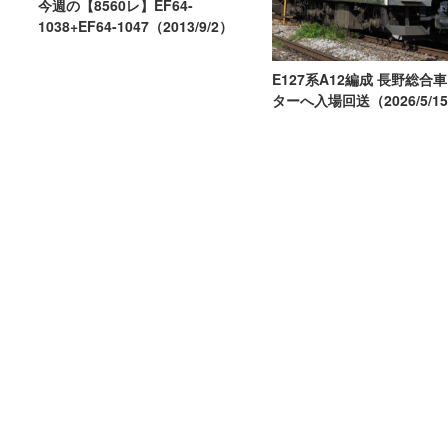
今週の【8560レ】EF64-
1038+EF64-1047（2013/9/2）
E127系A12編成 長野総合
ターへ入場回送（2026/5/1