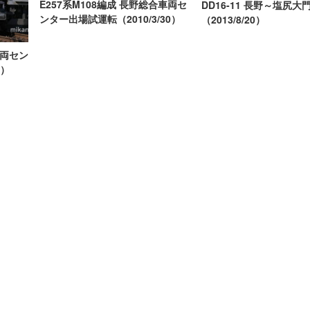
E257系M108編成 長野総合車両セ
DD16-11 長野～塩尻
ンター出場試運転（2010/3/30）
（2013/8/20）
車両セン
5）