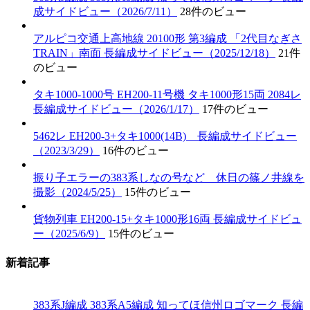
成サイドビュー（2026/7/11）
28件のビュー
アルピコ交通上高地線 20100形 第3編成 「2代目なぎさ
TRAIN」南面 長編成サイドビュー（2025/12/18）
21件
のビュー
タキ1000-1000号 EH200-11号機 タキ1000形15両 2084レ
長編成サイドビュー（2026/1/17）
17件のビュー
5462レ EH200-3+タキ1000(14B) 長編成サイドビュー
（2023/3/29）
16件のビュー
振り子エラーの383系しなの号など 休日の篠ノ井線を
撮影（2024/5/25）
15件のビュー
貨物列車 EH200-15+タキ1000形16両 長編成サイドビュ
ー（2025/6/9）
15件のビュー
新着記事
383系J編成 383系A5編成 知ってほ信州ロゴマーク 長編