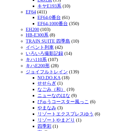
キヤE193系
(10)
EF64
(411)
EF64-0番台
(61)
EF64-1000番台
(350)
EH200
(103)
HB-E300系
(8)
TRAIN SUITE 四季島
(10)
イベント列車
(42)
いろいろ撮影記録
(14)
キハ110系
(107)
キハE200形
(28)
ジョイフルトレイン
(139)
NO.DO.KA
(18)
せせらぎ
(1)
なごみ（和）
(19)
ニューなのはな
(9)
びゅうコースター風っこ
(6)
やまなみ
(3)
リゾートエクスプレスゆう
(6)
リゾートやまどり
(1)
四季彩
(1)