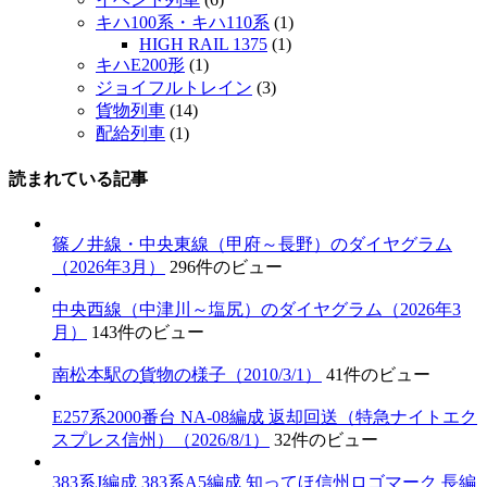
キハ100系・キハ110系
(1)
HIGH RAIL 1375
(1)
キハE200形
(1)
ジョイフルトレイン
(3)
貨物列車
(14)
配給列車
(1)
読まれている記事
篠ノ井線・中央東線（甲府～長野）のダイヤグラム
（2026年3月）
296件のビュー
中央西線（中津川～塩尻）のダイヤグラム（2026年3
月）
143件のビュー
南松本駅の貨物の様子（2010/3/1）
41件のビュー
E257系2000番台 NA-08編成 返却回送（特急ナイトエク
スプレス信州）（2026/8/1）
32件のビュー
383系J編成 383系A5編成 知ってほ信州ロゴマーク 長編