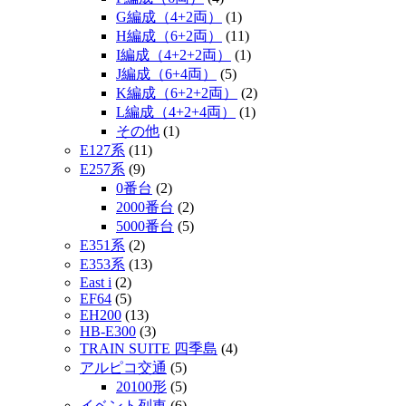
G編成（4+2両）
(1)
H編成（6+2両）
(11)
I編成（4+2+2両）
(1)
J編成（6+4両）
(5)
K編成（6+2+2両）
(2)
L編成（4+2+4両）
(1)
その他
(1)
E127系
(11)
E257系
(9)
0番台
(2)
2000番台
(2)
5000番台
(5)
E351系
(2)
E353系
(13)
East i
(2)
EF64
(5)
EH200
(13)
HB-E300
(3)
TRAIN SUITE 四季島
(4)
アルピコ交通
(5)
20100形
(5)
イベント列車
(6)