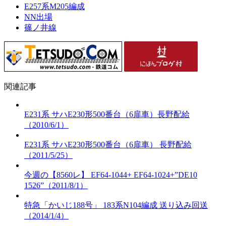
E257系M205編成
NN出場
篠ノ井線
関連記事
E231系 サハE230形500番台（6扉車）長野配給
（2010/6/1）
E231系 サハE230形500番台（6扉車） 長野配給
（2011/5/25）
今週の【8560レ】 EF64-1044+ EF64-1024+”DE10
1526”（2011/8/1）
特急「かいじ188号」 183系N104編成 送り込み回送
（2014/1/4）