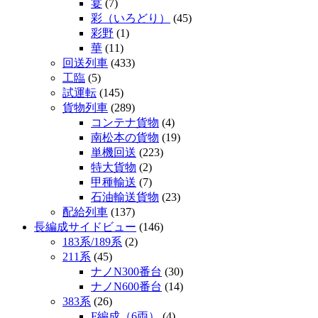
宴
(7)
彩（いろどり）
(45)
彩野
(1)
華
(11)
回送列車
(433)
工臨
(5)
試運転
(145)
貨物列車
(289)
コンテナ貨物
(4)
南松本の貨物
(19)
単機回送
(223)
特大貨物
(2)
甲種輸送
(7)
石油輸送貨物
(23)
配給列車
(137)
長編成サイドビュー
(146)
183系/189系
(2)
211系
(45)
ナノN300番台
(30)
ナノN600番台
(14)
383系
(26)
F編成（6両）
(4)