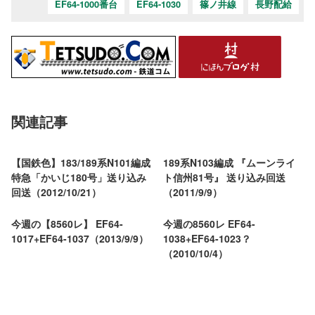
EF64-1000番台
EF64-1030
篠ノ井線
長野配給
関連記事
【国鉄色】183/189系N101編成
189系N103編成 『ムーンライ
特急「かいじ180号」送り込み
ト信州81号』 送り込み回送
回送（2012/10/21）
（2011/9/9）
今週の【8560レ】 EF64-
今週の8560レ EF64-
1017+EF64-1037（2013/9/9）
1038+EF64-1023？
（2010/10/4）