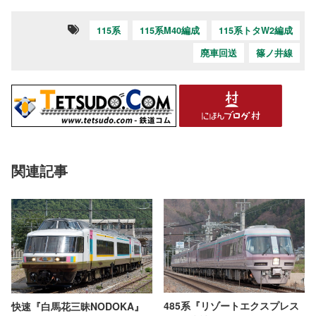
115系
115系M40編成
115系トタW2編成
廃車回送
篠ノ井線
関連記事
485系『リゾートエクスプレス
快速『白馬花三昧NODOKA』