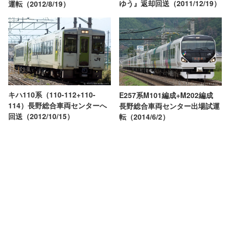
ゆう』返却回送（2011/12/19）
運転（2012/8/19）
キハ110系（110-112+110-
E257系M101編成+M202編成
114）長野総合車両センターへ
長野総合車両センター出場試運
回送（2012/10/15）
転（2014/6/2）