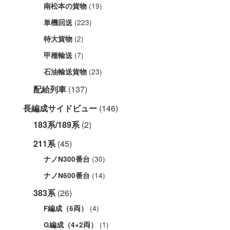
(19)
南松本の貨物
(223)
単機回送
(2)
特大貨物
(7)
甲種輸送
(23)
石油輸送貨物
配給列車
(137)
長編成サイドビュー
(146)
183系/189系
(2)
211系
(45)
(30)
ナノN300番台
(14)
ナノN600番台
383系
(26)
(4)
F編成（6両）
(1)
G編成（4+2両）