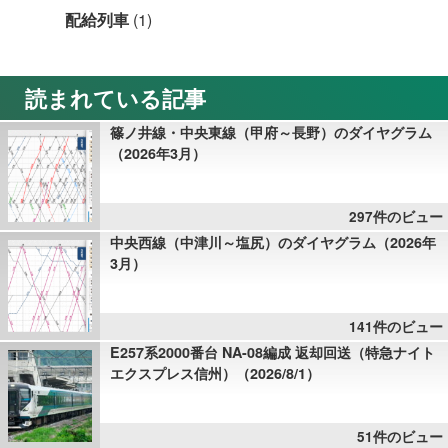
配給列車
(1)
読まれている記事
篠ノ井線・中央東線（甲府～長野）のダイヤグラム
（2026年3月）
297件のビュー
中央西線（中津川～塩尻）のダイヤグラム（2026年
3月）
141件のビュー
E257系2000番台 NA-08編成 返却回送（特急ナイト
エクスプレス信州）（2026/8/1）
51件のビュー