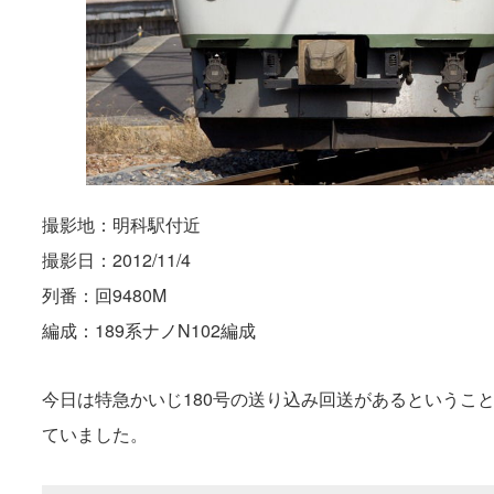
撮影地：明科駅付近
撮影日：2012/11/4
列番：回9480M
編成：189系ナノN102編成
今日は特急かいじ180号の送り込み回送があるということ
ていました。