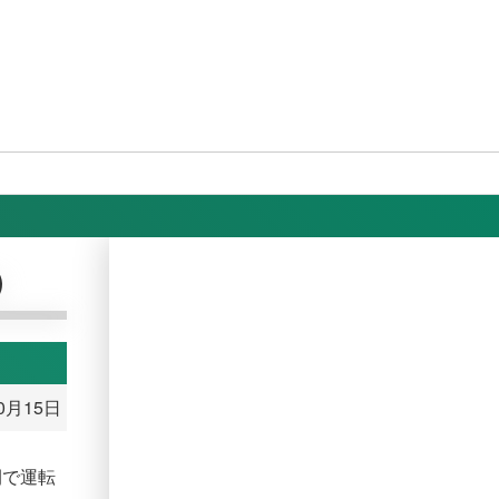
）
10月15日
間で運転