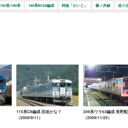
183系/189系
189系N102編成
特急「かいじ」
篠ノ井線
送り
115系C8編成 回送かな？
209系ウラ63編成 長野
（2009/9/11）
（2009/11/25）