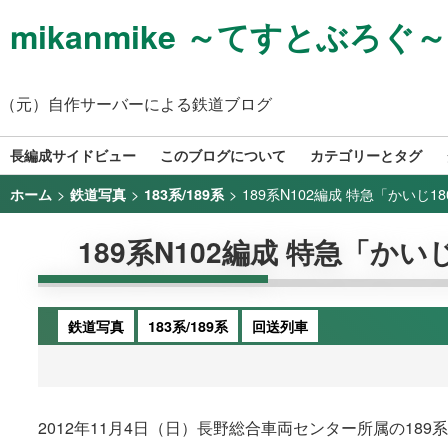
mikanmike ～てすとぶろぐ～
（元）自作サーバーによる鉄道ブログ
長編成サイドビュー
このブログについて
カテゴリーとタグ
>
>
>
189系N102編成 特急「かいじ18
ホーム
鉄道写真
183系/189系
189系N102編成 特急「かいじ
鉄道写真
183系/189系
回送列車
2012年11月4日（日）長野総合車両センター所属の18