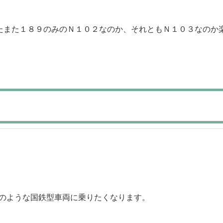
たまた１８９のみのＮ１０２なのか、それともＮ１０３なのか
このような国鉄型車両に乗りたくなります。