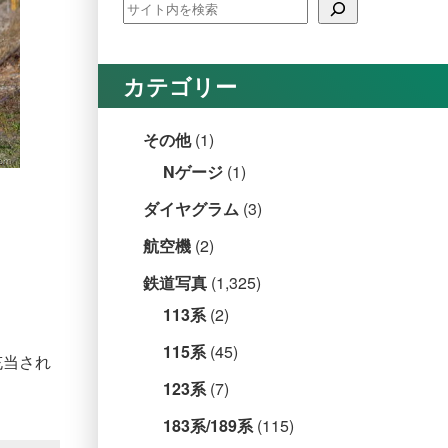
カテゴリー
その他
(1)
Nゲージ
(1)
ダイヤグラム
(3)
航空機
(2)
鉄道写真
(1,325)
113系
(2)
115系
(45)
充当され
123系
(7)
183系/189系
(115)