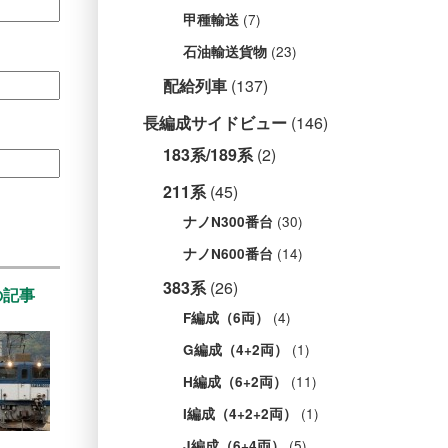
(7)
甲種輸送
(23)
石油輸送貨物
配給列車
(137)
長編成サイドビュー
(146)
183系/189系
(2)
211系
(45)
(30)
ナノN300番台
(14)
ナノN600番台
383系
(26)
の記事
(4)
F編成（6両）
(1)
G編成（4+2両）
(11)
H編成（6+2両）
(1)
I編成（4+2+2両）
(5)
J編成（6+4両）