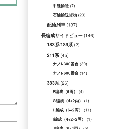
(7)
甲種輸送
(23)
石油輸送貨物
配給列車
(137)
長編成サイドビュー
(146)
183系/189系
(2)
211系
(45)
(30)
ナノN300番台
(14)
ナノN600番台
383系
(26)
(4)
F編成（6両）
(1)
G編成（4+2両）
(11)
H編成（6+2両）
(1)
I編成（4+2+2両）
(5)
J編成（6+4両）