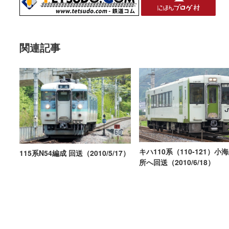
関連記事
キハ110系（110-121）小
115系N54編成 回送（2010/5/17）
所へ回送（2010/6/18）