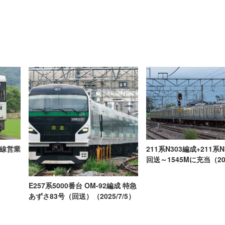
海線営業
211系N303編成+211系
回送～1545Mに充当（201
E257系5000番台 OM-92編成 特急
あずさ83号（回送）（2025/7/5）