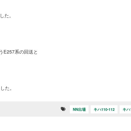
した。
E257系の回送と
ました。
NN出場
キハ110-112
キハ1