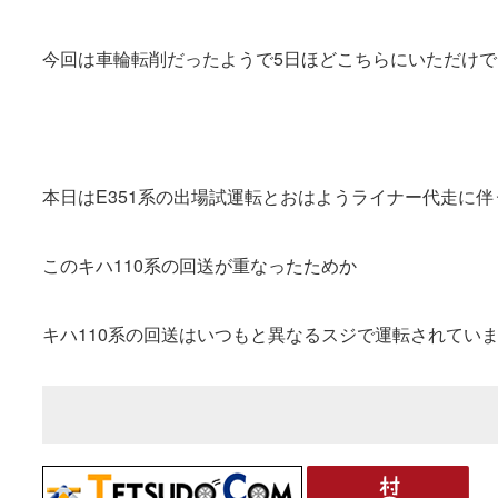
今回は車輪転削だったようで5日ほどこちらにいただけで
本日はE351系の出場試運転とおはようライナー代走に伴う
このキハ110系の回送が重なったためか
キハ110系の回送はいつもと異なるスジで運転されてい