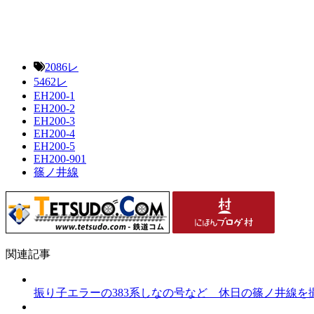
2086レ
5462レ
EH200-1
EH200-2
EH200-3
EH200-4
EH200-5
EH200-901
篠ノ井線
関連記事
振り子エラーの383系しなの号など 休日の篠ノ井線を撮影（2