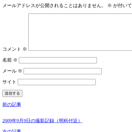
メールアドレスが公開されることはありません。
※
が付いて
コメント
※
名前
※
メール
※
サイト
前の記事
2009年9月9日の撮影記録（明科付近）
次の記事