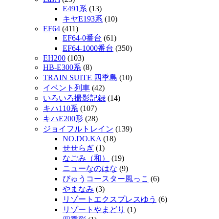
E491系
(13)
キヤE193系
(10)
EF64
(411)
EF64-0番台
(61)
EF64-1000番台
(350)
EH200
(103)
HB-E300系
(8)
TRAIN SUITE 四季島
(10)
イベント列車
(42)
いろいろ撮影記録
(14)
キハ110系
(107)
キハE200形
(28)
ジョイフルトレイン
(139)
NO.DO.KA
(18)
せせらぎ
(1)
なごみ（和）
(19)
ニューなのはな
(9)
びゅうコースター風っこ
(6)
やまなみ
(3)
リゾートエクスプレスゆう
(6)
リゾートやまどり
(1)