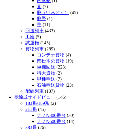
四季彩
(1)
宴
(7)
彩（いろどり）
(45)
彩野
(1)
華
(11)
回送列車
(433)
工臨
(5)
試運転
(145)
貨物列車
(289)
コンテナ貨物
(4)
南松本の貨物
(19)
単機回送
(223)
特大貨物
(2)
甲種輸送
(7)
石油輸送貨物
(23)
配給列車
(137)
長編成サイドビュー
(146)
183系/189系
(2)
211系
(45)
ナノN300番台
(30)
ナノN600番台
(14)
383系
(26)