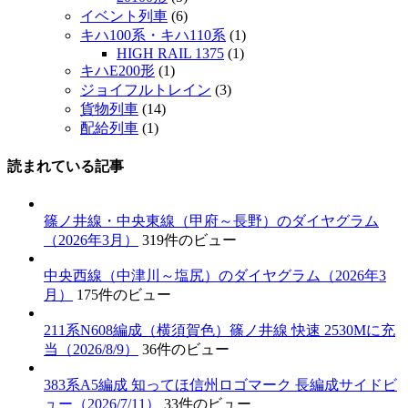
イベント列車
(6)
キハ100系・キハ110系
(1)
HIGH RAIL 1375
(1)
キハE200形
(1)
ジョイフルトレイン
(3)
貨物列車
(14)
配給列車
(1)
読まれている記事
篠ノ井線・中央東線（甲府～長野）のダイヤグラム
（2026年3月）
319件のビュー
中央西線（中津川～塩尻）のダイヤグラム（2026年3
月）
175件のビュー
211系N608編成（横須賀色）篠ノ井線 快速 2530Mに充
当（2026/8/9）
36件のビュー
383系A5編成 知ってほ信州ロゴマーク 長編成サイドビ
ュー（2026/7/11）
33件のビュー