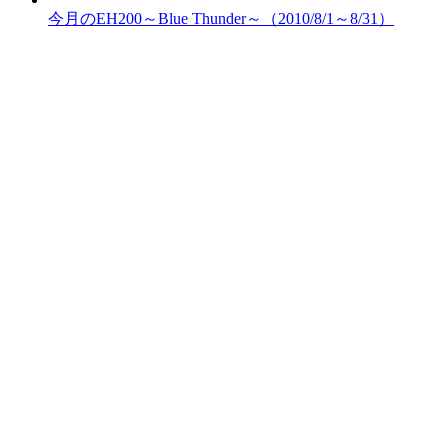
今月のEH200～Blue Thunder～（2010/8/1～8/31）