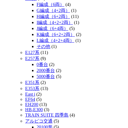
F編成（6両）
(4)
G編成（4+2両）
(1)
H編成（6+2両）
(11)
I編成（4+2+2両）
(1)
J編成（6+4両）
(5)
K編成（6+2+2両）
(2)
L編成（4+2+4両）
(1)
その他
(1)
E127系
(11)
E257系
(9)
0番台
(2)
2000番台
(2)
5000番台
(5)
E351系
(2)
E353系
(13)
East i
(2)
EF64
(5)
EH200
(13)
HB-E300
(3)
TRAIN SUITE 四季島
(4)
アルピコ交通
(5)
20100形
(5)