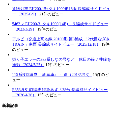
貨物列車 EH200-15+タキ1000形16両 長編成サイドビュ
ー（2025/6/9）
21件のビュー
5462レ EH200-3+タキ1000(14B) 長編成サイドビュー
（2023/3/29）
19件のビュー
アルピコ交通上高地線 20100形 第3編成 「2代目なぎさ
TRAIN」南面 長編成サイドビュー（2025/12/18）
19件
のビュー
振り子エラーの383系しなの号など 休日の篠ノ井線を
撮影（2024/5/25）
17件のビュー
115系N15編成 『訓練車』 回送（2013/2/13）
15件のビ
ュー
E353系S103編成 特急あずさ38号 長編成サイドビュー
（2026/4/26）
15件のビュー
新着記事