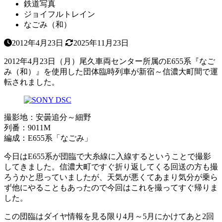
鉄道写真
ジョイフルトレイン
なごみ（和）
2012年4月23日
2025年11月23日
2012年4月23日（月）尾久車両センター所属のE655系『なご
み（和）』を使用した団体臨時列車が新宿～信濃大町間で運
転されました。
撮影地：安曇追分～細野
列番：9011M
編成：E655系「なごみ」
今日はE655系が団臨で大糸線に入線するということで撮影
してきました。信濃大町ですぐ折り返してくる回送の方も撮
ろうかと思っていましたが、天気が悪くてあまり気分が乗ら
ず他にやることもあったので今回はこれを撮ってすぐ帰りま
した。
この団臨はダイヤ情報を見る限り4月～5月にかけてあと2回