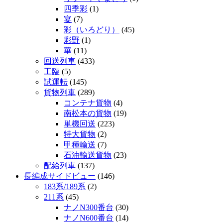
四季彩
(1)
宴
(7)
彩（いろどり）
(45)
彩野
(1)
華
(11)
回送列車
(433)
工臨
(5)
試運転
(145)
貨物列車
(289)
コンテナ貨物
(4)
南松本の貨物
(19)
単機回送
(223)
特大貨物
(2)
甲種輸送
(7)
石油輸送貨物
(23)
配給列車
(137)
長編成サイドビュー
(146)
183系/189系
(2)
211系
(45)
ナノN300番台
(30)
ナノN600番台
(14)