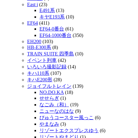
East i
(23)
E491系
(13)
キヤE193系
(10)
EF64
(411)
EF64-0番台
(61)
EF64-1000番台
(350)
EH200
(103)
HB-E300系
(8)
TRAIN SUITE 四季島
(10)
イベント列車
(42)
いろいろ撮影記録
(14)
キハ110系
(107)
キハE200形
(28)
ジョイフルトレイン
(139)
NO.DO.KA
(18)
せせらぎ
(1)
なごみ（和）
(19)
ニューなのはな
(9)
びゅうコースター風っこ
(6)
やまなみ
(3)
リゾートエクスプレスゆう
(6)
リゾートやまどり
(1)