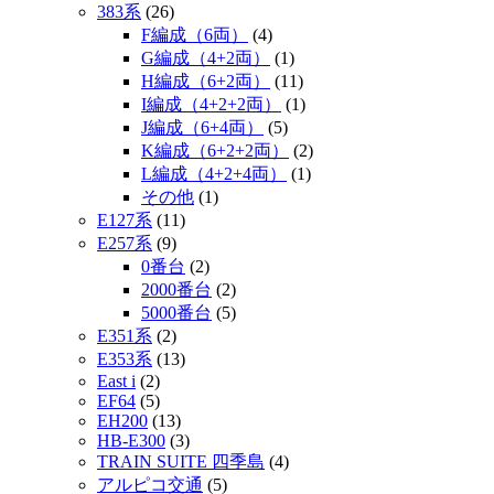
383系
(26)
F編成（6両）
(4)
G編成（4+2両）
(1)
H編成（6+2両）
(11)
I編成（4+2+2両）
(1)
J編成（6+4両）
(5)
K編成（6+2+2両）
(2)
L編成（4+2+4両）
(1)
その他
(1)
E127系
(11)
E257系
(9)
0番台
(2)
2000番台
(2)
5000番台
(5)
E351系
(2)
E353系
(13)
East i
(2)
EF64
(5)
EH200
(13)
HB-E300
(3)
TRAIN SUITE 四季島
(4)
アルピコ交通
(5)