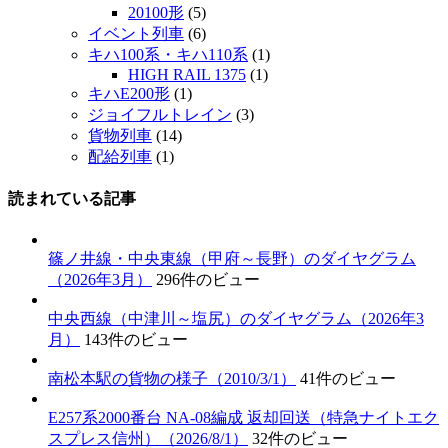
20100形
(5)
イベント列車
(6)
キハ100系・キハ110系
(1)
HIGH RAIL 1375
(1)
キハE200形
(1)
ジョイフルトレイン
(3)
貨物列車
(14)
配給列車
(1)
読まれている記事
篠ノ井線・中央東線（甲府～長野）のダイヤグラム
（2026年3月）
296件のビュー
中央西線（中津川～塩尻）のダイヤグラム（2026年3
月）
143件のビュー
南松本駅の貨物の様子（2010/3/1）
41件のビュー
E257系2000番台 NA-08編成 返却回送（特急ナイトエク
スプレス信州）（2026/8/1）
32件のビュー