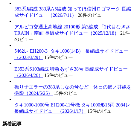
383系J編成 383系A5編成 知ってほ信州ロゴマーク 長編
成サイドビュー（2026/7/11）
28件のビュー
アルピコ交通上高地線 20100形 第3編成 「2代目なぎさ
TRAIN」南面 長編成サイドビュー（2025/12/18）
21件
のビュー
5462レ EH200-3+タキ1000(14B) 長編成サイドビュー
（2023/3/29）
15件のビュー
E353系S103編成 特急あずさ38号 長編成サイドビュー
（2026/4/26）
15件のビュー
振り子エラーの383系しなの号など 休日の篠ノ井線を
撮影（2024/5/25）
15件のビュー
タキ1000-1000号 EH200-11号機 タキ1000形15両 2084レ
長編成サイドビュー（2026/1/17）
15件のビュー
新着記事