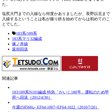
た。
塩尻大門までの入線なら何度かありましたが、長野以北まで
入線するということは私が撮り鉄を始めてからは初めてのこ
とでした。
183系/189系
183系マリ32編成
篠ノ井線
返却回送
関連記事
183/189系N101編成 特急「かいじ180号」運転のため甲
府へ回送（2012/4/30）
今週の8560レ EF64-1007+EF64-1022（2010/7/20）