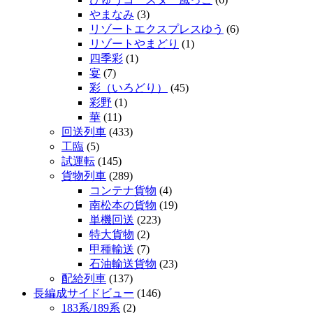
やまなみ
(3)
リゾートエクスプレスゆう
(6)
リゾートやまどり
(1)
四季彩
(1)
宴
(7)
彩（いろどり）
(45)
彩野
(1)
華
(11)
回送列車
(433)
工臨
(5)
試運転
(145)
貨物列車
(289)
コンテナ貨物
(4)
南松本の貨物
(19)
単機回送
(223)
特大貨物
(2)
甲種輸送
(7)
石油輸送貨物
(23)
配給列車
(137)
長編成サイドビュー
(146)
183系/189系
(2)