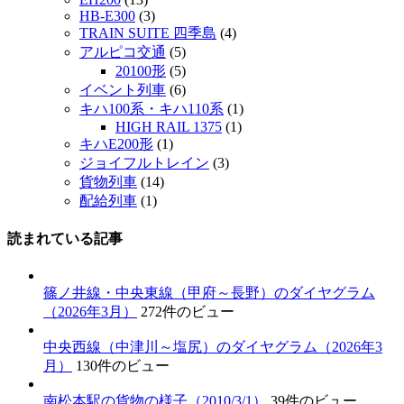
HB-E300
(3)
TRAIN SUITE 四季島
(4)
アルピコ交通
(5)
20100形
(5)
イベント列車
(6)
キハ100系・キハ110系
(1)
HIGH RAIL 1375
(1)
キハE200形
(1)
ジョイフルトレイン
(3)
貨物列車
(14)
配給列車
(1)
読まれている記事
篠ノ井線・中央東線（甲府～長野）のダイヤグラム
（2026年3月）
272件のビュー
中央西線（中津川～塩尻）のダイヤグラム（2026年3
月）
130件のビュー
南松本駅の貨物の様子（2010/3/1）
39件のビュー