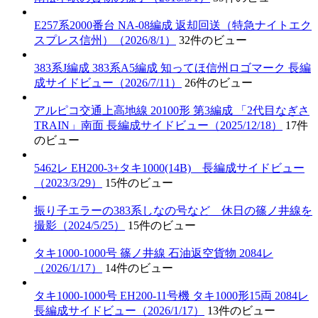
E257系2000番台 NA-08編成 返却回送（特急ナイトエク
スプレス信州）（2026/8/1）
32件のビュー
383系J編成 383系A5編成 知ってほ信州ロゴマーク 長編
成サイドビュー（2026/7/11）
26件のビュー
アルピコ交通上高地線 20100形 第3編成 「2代目なぎさ
TRAIN」南面 長編成サイドビュー（2025/12/18）
17件
のビュー
5462レ EH200-3+タキ1000(14B) 長編成サイドビュー
（2023/3/29）
15件のビュー
振り子エラーの383系しなの号など 休日の篠ノ井線を
撮影（2024/5/25）
15件のビュー
タキ1000-1000号 篠ノ井線 石油返空貨物 2084レ
（2026/1/17）
14件のビュー
タキ1000-1000号 EH200-11号機 タキ1000形15両 2084レ
長編成サイドビュー（2026/1/17）
13件のビュー