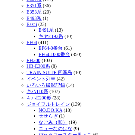
E351系
(36)
E353系
(20)
E493系
(1)
East i
(23)
E491系
(13)
キヤE193系
(10)
EF64
(411)
EF64-0番台
(61)
EF64-1000番台
(350)
EH200
(103)
HB-E300系
(8)
TRAIN SUITE 四季島
(10)
イベント列車
(42)
いろいろ撮影記録
(14)
キハ110系
(107)
キハE200形
(28)
ジョイフルトレイン
(139)
NO.DO.KA
(18)
せせらぎ
(1)
なごみ（和）
(19)
ニューなのはな
(9)
びゅうコースター風っこ
(6)