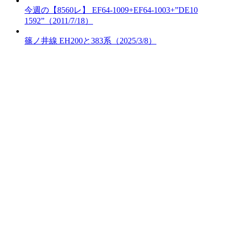
今週の【8560レ】 EF64-1009+EF64-1003+”DE10
1592”（2011/7/18）
篠ノ井線 EH200と383系（2025/3/8）