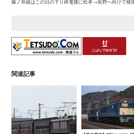
篠ノ井線はこの日の下り終電後に松本→長野へ向けて検
関連記事