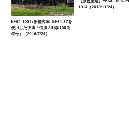
【原色重連】EF64-1006+EF
1014（2010/11/24）
EF64-1001+旧型客車+EF64-37を
使用した快速「信濃大町駅100周
年号」（2016/7/24）