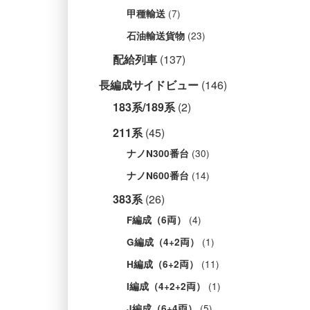
(7)
甲種輸送
(23)
石油輸送貨物
配給列車
(137)
長編成サイドビュー
(146)
183系/189系
(2)
211系
(45)
(30)
ナノN300番台
(14)
ナノN600番台
383系
(26)
(4)
F編成（6両）
(1)
G編成（4+2両）
(11)
H編成（6+2両）
(1)
I編成（4+2+2両）
(5)
J編成（6+4両）