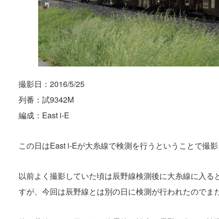
撮影日：2016/5/25
列番：試9342M
編成：East i-E
この日はEast i-Eが大糸線で検測を行うということで撮
以前よく撮影していた頃は辰野線検測後に大糸線に入る
すが、今回は辰野線とは別の日に検測が行われたのでま