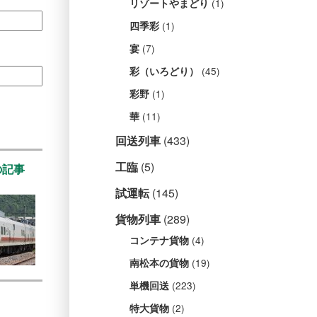
(1)
リゾートやまどり
(1)
四季彩
(7)
宴
(45)
彩（いろどり）
(1)
彩野
(11)
華
回送列車
(433)
工臨
(5)
の記事
試運転
(145)
貨物列車
(289)
(4)
コンテナ貨物
(19)
南松本の貨物
(223)
単機回送
(2)
特大貨物