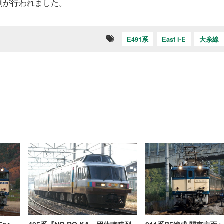
測が行われました。
E491系
East i-E
大糸線