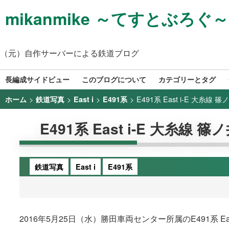
mikanmike ～てすとぶろぐ～
（元）自作サーバーによる鉄道ブログ
長編成サイドビュー
このブログについて
カテゴリーとタグ
>
>
>
>
E491系 East i-E 大糸線 
ホーム
鉄道写真
East i
E491系
E491系 East i-E 大糸線 
鉄道写真
East i
E491系
2016年5月25日（水）勝田車両センター所属のE491系 