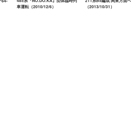
211系B5編成 関東方面
485系『NO.DO.KA』団体臨時列
64-
（2013/10/31）
車運転（2010/12/6）