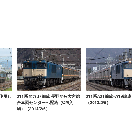
を使用し
211系タカB7編成 長野から大宮総
211系A21編成+A19編
）
合車両センターへ配給（OM入
（2013/2/5）
場）（2014/2/6）