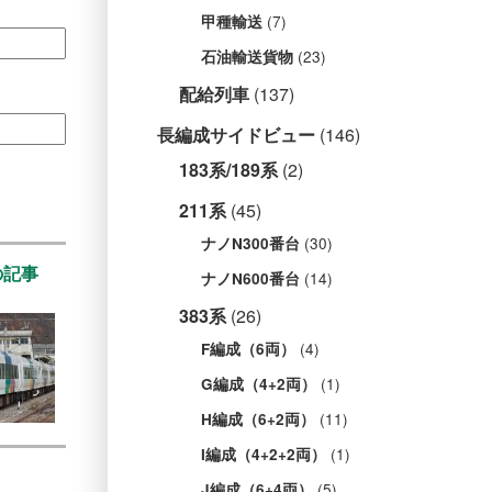
(7)
甲種輸送
(23)
石油輸送貨物
配給列車
(137)
長編成サイドビュー
(146)
183系/189系
(2)
211系
(45)
(30)
ナノN300番台
の記事
(14)
ナノN600番台
383系
(26)
(4)
F編成（6両）
(1)
G編成（4+2両）
(11)
H編成（6+2両）
(1)
I編成（4+2+2両）
(5)
J編成（6+4両）