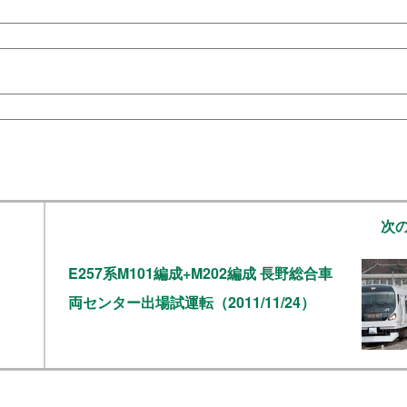
次
E257系M101編成+M202編成 長野総合車
両センター出場試運転（2011/11/24）