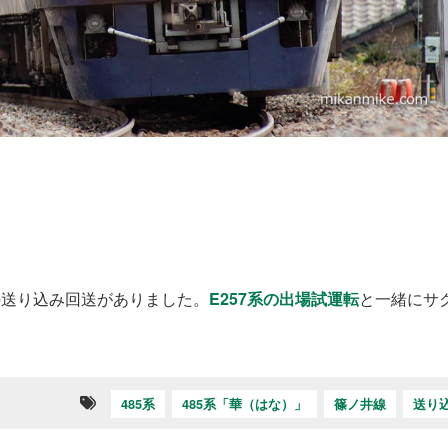
の送り込み回送がありました。
E257系の出場試運転
と一緒にサ
485系
485系「華（はな）」
篠ノ井線
送り