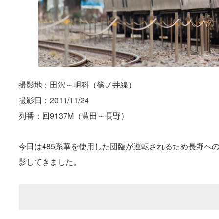
撮影地：田沢～明科（篠ノ井線）
撮影日：2011/11/24
列番：回9137M（豊田～長野）
今日は485系華を使用した団臨が運転されるため長野へ
影してきました。