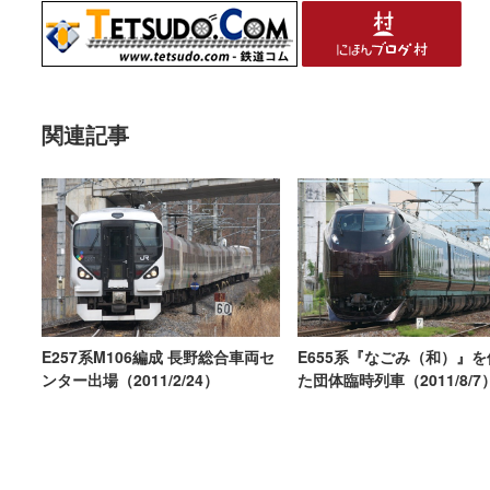
関連記事
E655系『なごみ（和）』
E257系M106編成 長野総合車両セ
た団体臨時列車（2011/8/7
ンター出場（2011/2/24）