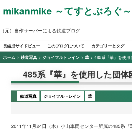
mikanmike ～てすとぶろぐ～
（元）自作サーバーによる鉄道ブログ
長編成サイドビュー
このブログについて
カテゴリーとタグ
>
>
>
>
485系『華』を使用し
ホーム
鉄道写真
ジョイフルトレイン
華
485系『華』を使用した団体臨時
鉄道写真
ジョイフルトレイン
華
2011年11月24日（木）小山車両センター所属の48