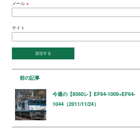
メール
※
サイト
前の記事
今週の【8560レ】EF64-1009+EF64-
1044（2011/11/24）