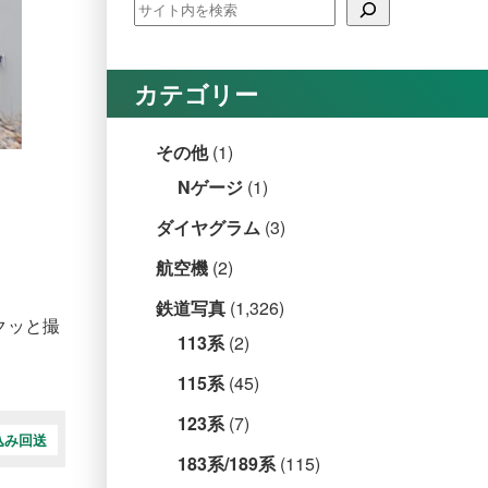
カテゴリー
その他
(1)
Nゲージ
(1)
ダイヤグラム
(3)
航空機
(2)
鉄道写真
(1,326)
クッと撮
113系
(2)
115系
(45)
123系
(7)
込み回送
183系/189系
(115)