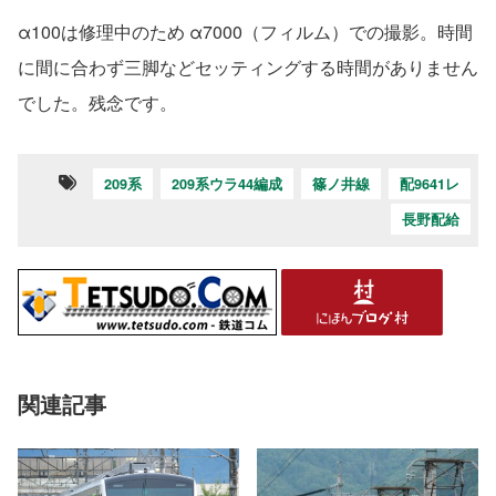
α100は修理中のため α7000（フィルム）での撮影。時間
に間に合わず三脚などセッティングする時間がありません
でした。残念です。
209系
209系ウラ44編成
篠ノ井線
配9641レ
長野配給
関連記事