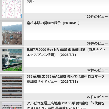
3月）
130件のビュー
南松本駅の貨物の様子（2010/3/1）
39件のビュー
E257系2000番台 NA-08編成 返却回送（特急ナイト
エクスプレス信州）（2026/8/1）
32件のビュー
383系J編成 383系A5編成 知ってほ信州ロゴマーク
長編成サイドビュー（2026/7/11）
27件のビュー
アルピコ交通上高地線 20100形 第3編成 「2代目な
ぎさTRAIN」南面 長編成サイドビュー