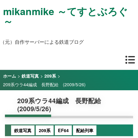
mikanmike ～てすとぶろぐ
～
（元）自作サーバーによる鉄道ブログ
>
>
>
ホーム
鉄道写真
209系
209系ウラ44編成 長野配給 (2009/5/26)
209系ウラ44編成 長野配給
(2009/5/26)
鉄道写真
209系
EF64
配給列車