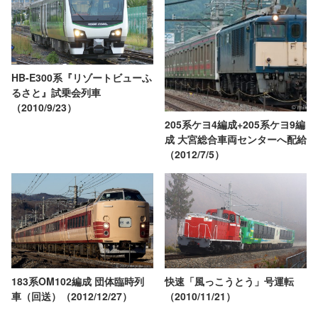
HB-E300系『リゾートビューふ
るさと』試乗会列車
（2010/9/23）
205系ケヨ4編成+205系ケヨ9編
成 大宮総合車両センターへ配給
（2012/7/5）
183系OM102編成 団体臨時列
快速「風っこうとう」号運転
車（回送）（2012/12/27）
（2010/11/21）