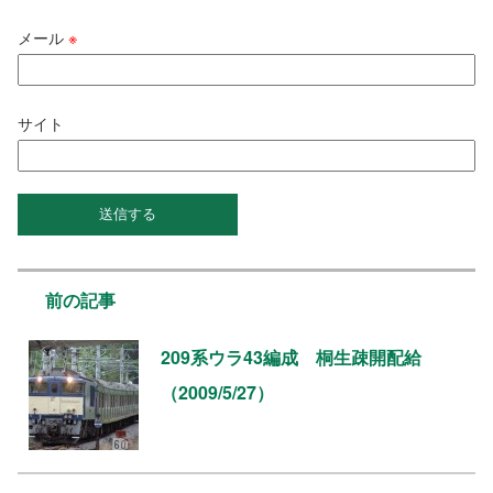
メール
※
サイト
前の記事
209系ウラ43編成 桐生疎開配給
（2009/5/27）