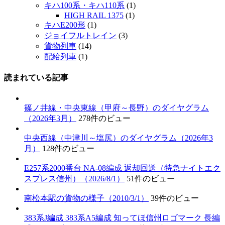
キハ100系・キハ110系
(1)
HIGH RAIL 1375
(1)
キハE200形
(1)
ジョイフルトレイン
(3)
貨物列車
(14)
配給列車
(1)
読まれている記事
篠ノ井線・中央東線（甲府～長野）のダイヤグラム
（2026年3月）
278件のビュー
中央西線（中津川～塩尻）のダイヤグラム（2026年3
月）
128件のビュー
E257系2000番台 NA-08編成 返却回送（特急ナイトエク
スプレス信州）（2026/8/1）
51件のビュー
南松本駅の貨物の様子（2010/3/1）
39件のビュー
383系J編成 383系A5編成 知ってほ信州ロゴマーク 長編