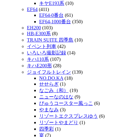
キヤE193系
(10)
EF64
(411)
EF64-0番台
(61)
EF64-1000番台
(350)
EH200
(103)
HB-E300系
(8)
TRAIN SUITE 四季島
(10)
イベント列車
(42)
いろいろ撮影記録
(14)
キハ110系
(107)
キハE200形
(28)
ジョイフルトレイン
(139)
NO.DO.KA
(18)
せせらぎ
(1)
なごみ（和）
(19)
ニューなのはな
(9)
びゅうコースター風っこ
(6)
やまなみ
(3)
リゾートエクスプレスゆう
(6)
リゾートやまどり
(1)
四季彩
(1)
宴
(7)