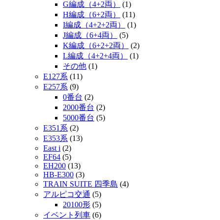
G編成（4+2両）
(1)
H編成（6+2両）
(11)
I編成（4+2+2両）
(1)
J編成（6+4両）
(5)
K編成（6+2+2両）
(2)
L編成（4+2+4両）
(1)
その他
(1)
E127系
(11)
E257系
(9)
0番台
(2)
2000番台
(2)
5000番台
(5)
E351系
(2)
E353系
(13)
East i
(2)
EF64
(5)
EH200
(13)
HB-E300
(3)
TRAIN SUITE 四季島
(4)
アルピコ交通
(5)
20100形
(5)
イベント列車
(6)