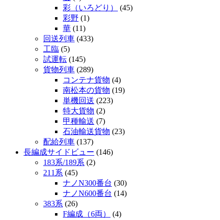
彩（いろどり）
(45)
彩野
(1)
華
(11)
回送列車
(433)
工臨
(5)
試運転
(145)
貨物列車
(289)
コンテナ貨物
(4)
南松本の貨物
(19)
単機回送
(223)
特大貨物
(2)
甲種輸送
(7)
石油輸送貨物
(23)
配給列車
(137)
長編成サイドビュー
(146)
183系/189系
(2)
211系
(45)
ナノN300番台
(30)
ナノN600番台
(14)
383系
(26)
F編成（6両）
(4)