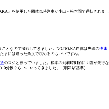
O.DO.KA』を使用した団体臨時列車が小出～松本間で運転されま
うことなので撮影してきました。NO.DO.KA自体は先週の
快速
。たまには違った角度で眺めるのもいいですね。
回送
のスジと被っていました。松本の到着時刻的に団臨が先行な
10分後ぐらいにやってきました。（明科駅基準）