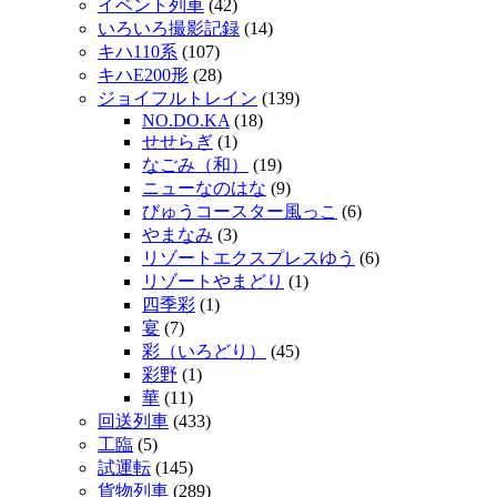
イベント列車
(42)
いろいろ撮影記録
(14)
キハ110系
(107)
キハE200形
(28)
ジョイフルトレイン
(139)
NO.DO.KA
(18)
せせらぎ
(1)
なごみ（和）
(19)
ニューなのはな
(9)
びゅうコースター風っこ
(6)
やまなみ
(3)
リゾートエクスプレスゆう
(6)
リゾートやまどり
(1)
四季彩
(1)
宴
(7)
彩（いろどり）
(45)
彩野
(1)
華
(11)
回送列車
(433)
工臨
(5)
試運転
(145)
貨物列車
(289)