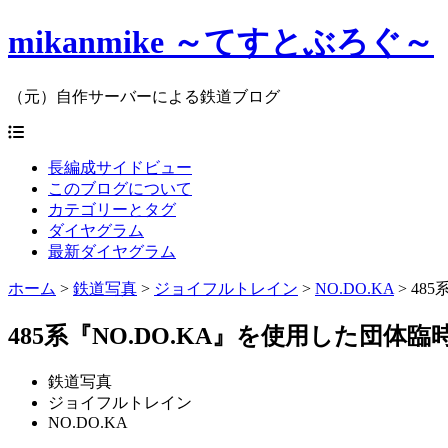
mikanmike ～てすとぶろぐ～
（元）自作サーバーによる鉄道ブログ
長編成サイドビュー
このブログについて
カテゴリーとタグ
ダイヤグラム
最新ダイヤグラム
ホーム
>
鉄道写真
>
ジョイフルトレイン
>
NO.DO.KA
>
485
485系『NO.DO.KA』を使用した団体臨時列
鉄道写真
ジョイフルトレイン
NO.DO.KA