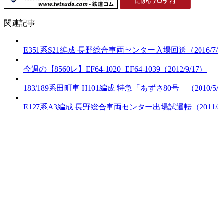
関連記事
E351系S21編成 長野総合車両センター入場回送（2016/7/
今週の【8560レ】EF64-1020+EF64-1039（2012/9/17）
183/189系田町車 H101編成 特急「あずさ80号」（2010/5
E127系A3編成 長野総合車両センター出場試運転（2011/8