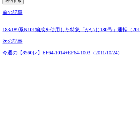
前の記事
183/189系N101編成を使用した特急「かいじ180号」運転（2011/
次の記事
今週の【8560レ】EF64-1014+EF64-1003（2011/10/24）