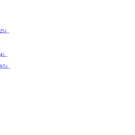
25）
/4）
/5）