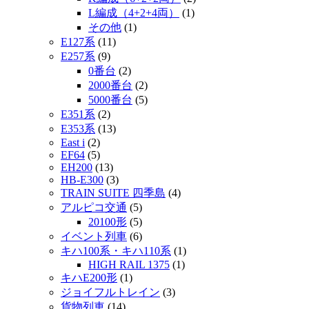
L編成（4+2+4両）
(1)
その他
(1)
E127系
(11)
E257系
(9)
0番台
(2)
2000番台
(2)
5000番台
(5)
E351系
(2)
E353系
(13)
East i
(2)
EF64
(5)
EH200
(13)
HB-E300
(3)
TRAIN SUITE 四季島
(4)
アルピコ交通
(5)
20100形
(5)
イベント列車
(6)
キハ100系・キハ110系
(1)
HIGH RAIL 1375
(1)
キハE200形
(1)
ジョイフルトレイン
(3)
貨物列車
(14)