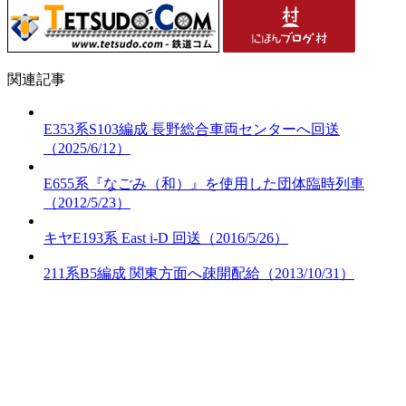
関連記事
E353系S103編成 長野総合車両センターへ回送
（2025/6/12）
E655系『なごみ（和）』を使用した団体臨時列車
（2012/5/23）
キヤE193系 East i-D 回送（2016/5/26）
211系B5編成 関東方面へ疎開配給（2013/10/31）