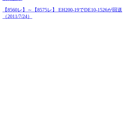
【8560レ】～【8575レ】 EH200-19でDE10-1526が回送
（2011/7/24）