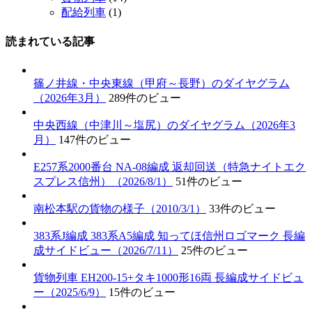
配給列車
(1)
読まれている記事
篠ノ井線・中央東線（甲府～長野）のダイヤグラム
（2026年3月）
289件のビュー
中央西線（中津川～塩尻）のダイヤグラム（2026年3
月）
147件のビュー
E257系2000番台 NA-08編成 返却回送（特急ナイトエク
スプレス信州）（2026/8/1）
51件のビュー
南松本駅の貨物の様子（2010/3/1）
33件のビュー
383系J編成 383系A5編成 知ってほ信州ロゴマーク 長編
成サイドビュー（2026/7/11）
25件のビュー
貨物列車 EH200-15+タキ1000形16両 長編成サイドビュ
ー（2025/6/9）
15件のビュー