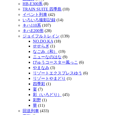
HB-E300系
(8)
TRAIN SUITE 四季島
(10)
イベント列車
(42)
いろいろ撮影記録
(14)
キハ110系
(107)
キハE200形
(28)
ジョイフルトレイン
(139)
NO.DO.KA
(18)
せせらぎ
(1)
なごみ（和）
(19)
ニューなのはな
(9)
びゅうコースター風っこ
(6)
やまなみ
(3)
リゾートエクスプレスゆう
(6)
リゾートやまどり
(1)
四季彩
(1)
宴
(7)
彩（いろどり）
(45)
彩野
(1)
華
(11)
回送列車
(433)