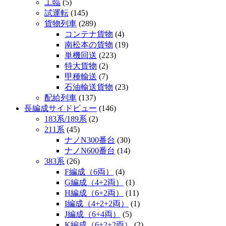
工臨
(5)
試運転
(145)
貨物列車
(289)
コンテナ貨物
(4)
南松本の貨物
(19)
単機回送
(223)
特大貨物
(2)
甲種輸送
(7)
石油輸送貨物
(23)
配給列車
(137)
長編成サイドビュー
(146)
183系/189系
(2)
211系
(45)
ナノN300番台
(30)
ナノN600番台
(14)
383系
(26)
F編成（6両）
(4)
G編成（4+2両）
(1)
H編成（6+2両）
(11)
I編成（4+2+2両）
(1)
J編成（6+4両）
(5)
K編成（6+2+2両）
(2)