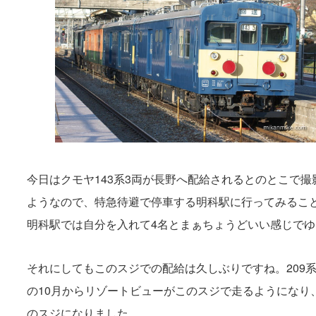
今日はクモヤ143系3両が長野へ配給されるとのとこで撮
ようなので、特急待避で停車する明科駅に行ってみるこ
明科駅では自分を入れて4名とまぁちょうどいい感じで
それにしてもこのスジでの配給は久しぶりですね。209
の10月からリゾートビューがこのスジで走るようになり、
のスジになりました。