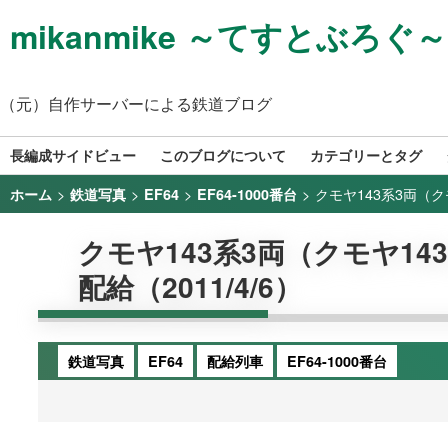
mikanmike ～てすとぶろぐ～
（元）自作サーバーによる鉄道ブログ
長編成サイドビュー
このブログについて
カテゴリーとタグ
>
>
>
>
クモヤ143系3両（クモ
ホーム
鉄道写真
EF64
EF64-1000番台
クモヤ143系3両（クモヤ143-
配給（2011/4/6）
鉄道写真
EF64
配給列車
EF64-1000番台