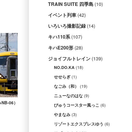
TRAIN SUITE 四季島
(10)
イベント列車
(42)
いろいろ撮影記録
(14)
キハ110系
(107)
キハE200形
(28)
ジョイフルトレイン
(139)
(18)
NO.DO.KA
(1)
せせらぎ
(19)
なごみ（和）
(9)
ニューなのはな
+NB-06）
(6)
びゅうコースター風っこ
(3)
やまなみ
(6)
リゾートエクスプレスゆう