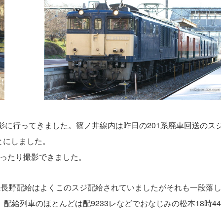
影に行ってきました。篠ノ井線内は昨日の201系廃車回送のス
とにしました。
ゆったり撮影できました。
系長野配給はよくこのスジ配給されていましたがそれも一段落
配給列車のほとんどは配9233レなどでおなじみの松本18時4