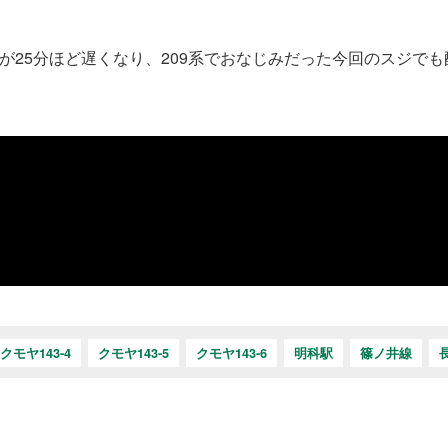
が25分ほど遅くなり、209系でおなじみだった今回のスジでも
クモヤ143-4
クモヤ143-5
クモヤ143-6
明科駅
篠ノ井線