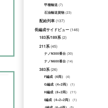
(7)
甲種輸送
(23)
石油輸送貨物
配給列車
(137)
長編成サイドビュー
(146)
183系/189系
(2)
211系
(45)
(30)
ナノN300番台
(14)
ナノN600番台
383系
(26)
(4)
F編成（6両）
(1)
G編成（4+2両）
(11)
H編成（6+2両）
(1)
I編成（4+2+2両）
(5)
J編成（6+4両）