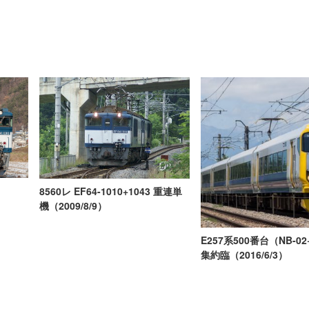
8560レ EF64-1010+1043 重連単
機（2009/8/9）
E257系500番台（NB-02
集約臨（2016/6/3）