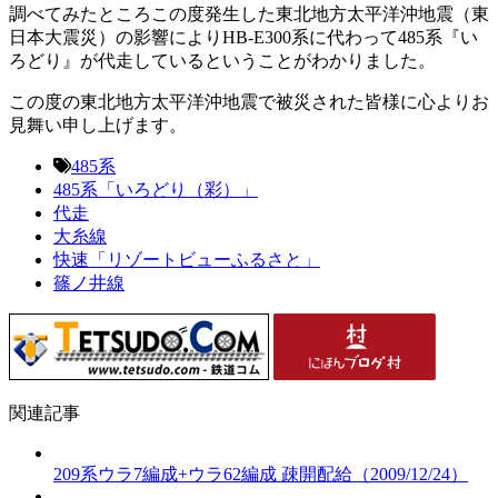
調べてみたところこの度発生した東北地方太平洋沖地震（東
日本大震災）の影響によりHB-E300系に代わって485系『い
ろどり』が代走しているということがわかりました。
この度の東北地方太平洋沖地震で被災された皆様に心よりお
見舞い申し上げます。
485系
485系「いろどり（彩）」
代走
大糸線
快速「リゾートビューふるさと」
篠ノ井線
関連記事
209系ウラ7編成+ウラ62編成 疎開配給（2009/12/24）