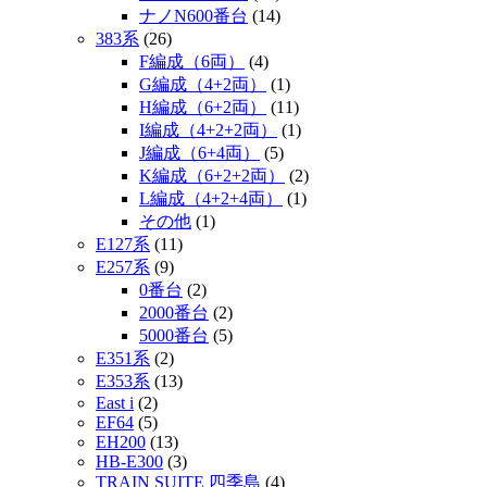
ナノN600番台
(14)
383系
(26)
F編成（6両）
(4)
G編成（4+2両）
(1)
H編成（6+2両）
(11)
I編成（4+2+2両）
(1)
J編成（6+4両）
(5)
K編成（6+2+2両）
(2)
L編成（4+2+4両）
(1)
その他
(1)
E127系
(11)
E257系
(9)
0番台
(2)
2000番台
(2)
5000番台
(5)
E351系
(2)
E353系
(13)
East i
(2)
EF64
(5)
EH200
(13)
HB-E300
(3)
TRAIN SUITE 四季島
(4)