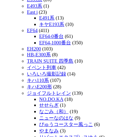
E493系
(1)
East i
(23)
E491系
(13)
キヤE193系
(10)
EF64
(411)
EF64-0番台
(61)
EF64-1000番台
(350)
EH200
(103)
HB-E300系
(8)
TRAIN SUITE 四季島
(10)
イベント列車
(42)
いろいろ撮影記録
(14)
キハ110系
(107)
キハE200形
(28)
ジョイフルトレイン
(139)
NO.DO.KA
(18)
せせらぎ
(1)
なごみ（和）
(19)
ニューなのはな
(9)
びゅうコースター風っこ
(6)
やまなみ
(3)