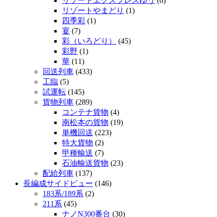
リゾートエクスプレスゆう
(6)
リゾートやまどり
(1)
四季彩
(1)
宴
(7)
彩（いろどり）
(45)
彩野
(1)
華
(11)
回送列車
(433)
工臨
(5)
試運転
(145)
貨物列車
(289)
コンテナ貨物
(4)
南松本の貨物
(19)
単機回送
(223)
特大貨物
(2)
甲種輸送
(7)
石油輸送貨物
(23)
配給列車
(137)
長編成サイドビュー
(146)
183系/189系
(2)
211系
(45)
ナノN300番台
(30)