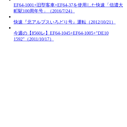
EF64-1001+旧型客車+EF64-37を使用した快速「信濃大
町駅100周年号」（2016/7/24）
快速『北アルプスいろどり号』運転（2012/10/21）
今週の【8560レ】EF64-1045+EF64-1005+"DE10
1592"（2011/10/17）