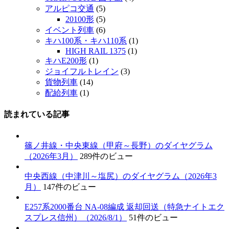
アルピコ交通
(5)
20100形
(5)
イベント列車
(6)
キハ100系・キハ110系
(1)
HIGH RAIL 1375
(1)
キハE200形
(1)
ジョイフルトレイン
(3)
貨物列車
(14)
配給列車
(1)
読まれている記事
篠ノ井線・中央東線（甲府～長野）のダイヤグラム
（2026年3月）
289件のビュー
中央西線（中津川～塩尻）のダイヤグラム（2026年3
月）
147件のビュー
E257系2000番台 NA-08編成 返却回送（特急ナイトエク
スプレス信州）（2026/8/1）
51件のビュー