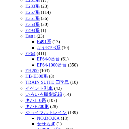
E231系
(17)
E233系
(23)
E257系
(114)
E351系
(36)
E353系
(20)
E493系
(1)
East i
(23)
E491系
(13)
キヤE193系
(10)
EF64
(411)
EF64-0番台
(61)
EF64-1000番台
(350)
EH200
(103)
HB-E300系
(8)
TRAIN SUITE 四季島
(10)
イベント列車
(42)
いろいろ撮影記録
(14)
キハ110系
(107)
キハE200形
(28)
ジョイフルトレイン
(139)
NO.DO.KA
(18)
せせらぎ
(1)