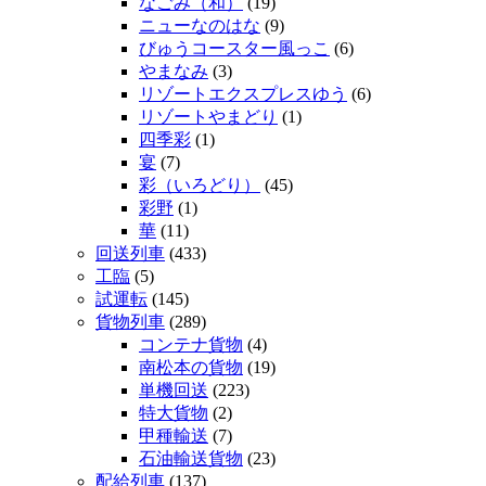
なごみ（和）
(19)
ニューなのはな
(9)
びゅうコースター風っこ
(6)
やまなみ
(3)
リゾートエクスプレスゆう
(6)
リゾートやまどり
(1)
四季彩
(1)
宴
(7)
彩（いろどり）
(45)
彩野
(1)
華
(11)
回送列車
(433)
工臨
(5)
試運転
(145)
貨物列車
(289)
コンテナ貨物
(4)
南松本の貨物
(19)
単機回送
(223)
特大貨物
(2)
甲種輸送
(7)
石油輸送貨物
(23)
配給列車
(137)