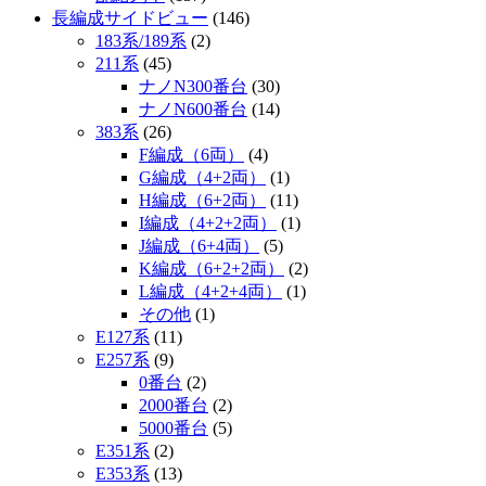
長編成サイドビュー
(146)
183系/189系
(2)
211系
(45)
ナノN300番台
(30)
ナノN600番台
(14)
383系
(26)
F編成（6両）
(4)
G編成（4+2両）
(1)
H編成（6+2両）
(11)
I編成（4+2+2両）
(1)
J編成（6+4両）
(5)
K編成（6+2+2両）
(2)
L編成（4+2+4両）
(1)
その他
(1)
E127系
(11)
E257系
(9)
0番台
(2)
2000番台
(2)
5000番台
(5)
E351系
(2)
E353系
(13)