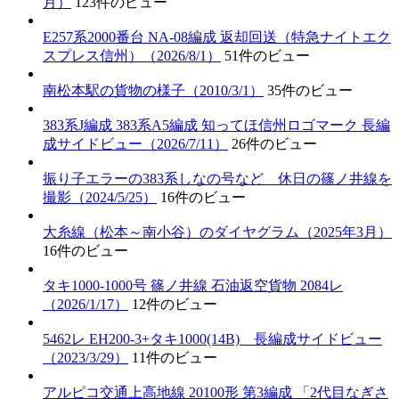
月）
123件のビュー
E257系2000番台 NA-08編成 返却回送（特急ナイトエク
スプレス信州）（2026/8/1）
51件のビュー
南松本駅の貨物の様子（2010/3/1）
35件のビュー
383系J編成 383系A5編成 知ってほ信州ロゴマーク 長編
成サイドビュー（2026/7/11）
26件のビュー
振り子エラーの383系しなの号など 休日の篠ノ井線を
撮影（2024/5/25）
16件のビュー
大糸線（松本～南小谷）のダイヤグラム（2025年3月）
16件のビュー
タキ1000-1000号 篠ノ井線 石油返空貨物 2084レ
（2026/1/17）
12件のビュー
5462レ EH200-3+タキ1000(14B) 長編成サイドビュー
（2023/3/29）
11件のビュー
アルピコ交通上高地線 20100形 第3編成 「2代目なぎさ