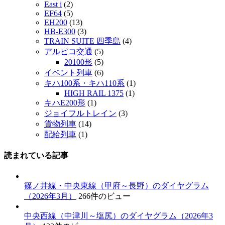
East i
(2)
EF64
(5)
EH200
(13)
HB-E300
(3)
TRAIN SUITE 四季島
(4)
アルピコ交通
(5)
20100形
(5)
イベント列車
(6)
キハ100系・キハ110系
(1)
HIGH RAIL 1375
(1)
キハE200形
(1)
ジョイフルトレイン
(3)
貨物列車
(14)
配給列車
(1)
読まれている記事
篠ノ井線・中央東線（甲府～長野）のダイヤグラム
（2026年3月）
266件のビュー
中央西線（中津川～塩尻）のダイヤグラム（2026年3