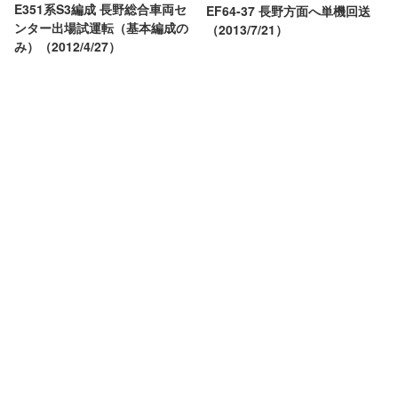
E351系S3編成 長野総合車両セ
EF64-37 長野方面へ単機回送
ンター出場試運転（基本編成の
（2013/7/21）
み）（2012/4/27）