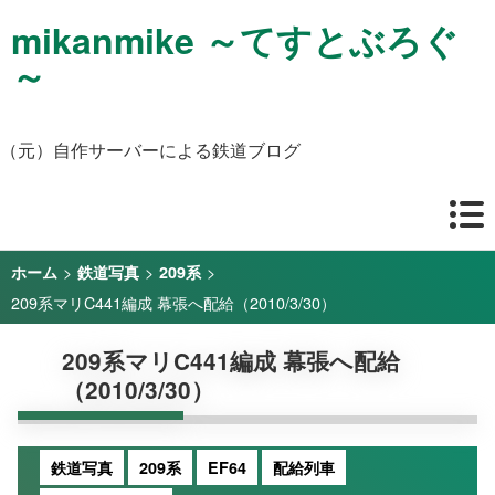
mikanmike ～てすとぶろぐ
～
（元）自作サーバーによる鉄道ブログ
>
>
>
ホーム
鉄道写真
209系
209系マリC441編成 幕張へ配給（2010/3/30）
209系マリC441編成 幕張へ配給
（2010/3/30）
鉄道写真
209系
EF64
配給列車