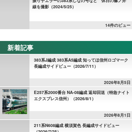
振り子エラーの383系しなの号など 休日の篠ノ井
線を撮影（2024/5/25）
14件のビュー
新着記事
383系J編成 383系A5編成 知ってほ信州ロゴマーク
長編成サイドビュー（2026/7/11）
2026年8月5日
E257系2000番台 NA-08編成 返却回送（特急ナイト
エクスプレス信州）（2026/8/1）
2026年8月1日
211系N608編成 横須賀色 長編成サイドビュー
（2026/7/25）