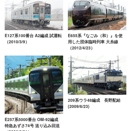
E127系100番台 A2編成 試運転
E655系『なごみ（和）』を使
（2010/3/9）
用した団体臨時列車 大糸線
（2012/4/23）
209系ウラ48編成 長野配給
(2009/6/23)
E257系5000番台 OM-92編成
特急あずさ74号 送り込み回送