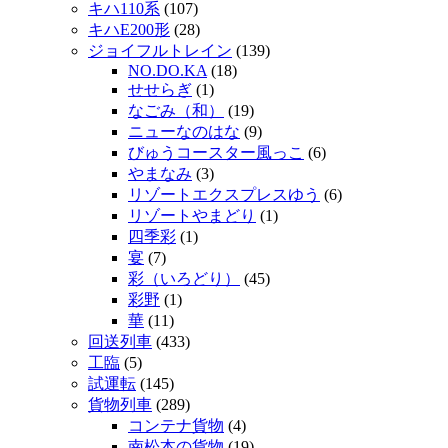
キハ110系
(107)
キハE200形
(28)
ジョイフルトレイン
(139)
NO.DO.KA
(18)
せせらぎ
(1)
なごみ（和）
(19)
ニューなのはな
(9)
びゅうコースター風っこ
(6)
やまなみ
(3)
リゾートエクスプレスゆう
(6)
リゾートやまどり
(1)
四季彩
(1)
宴
(7)
彩（いろどり）
(45)
彩野
(1)
華
(11)
回送列車
(433)
工臨
(5)
試運転
(145)
貨物列車
(289)
コンテナ貨物
(4)
南松本の貨物
(19)