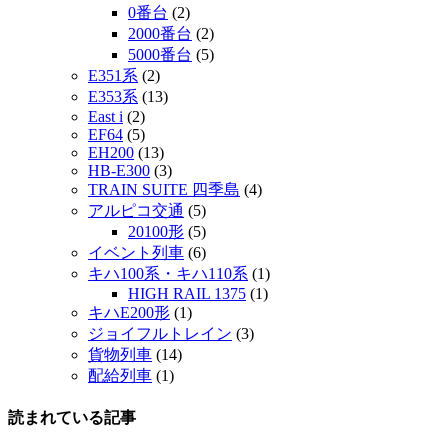
0番台
(2)
2000番台
(2)
5000番台
(5)
E351系
(2)
E353系
(13)
East i
(2)
EF64
(5)
EH200
(13)
HB-E300
(3)
TRAIN SUITE 四季島
(4)
アルピコ交通
(5)
20100形
(5)
イベント列車
(6)
キハ100系・キハ110系
(1)
HIGH RAIL 1375
(1)
キハE200形
(1)
ジョイフルトレイン
(3)
貨物列車
(14)
配給列車
(1)
読まれている記事