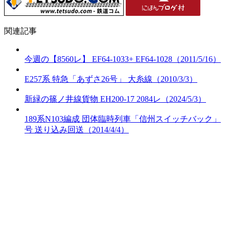
関連記事
今週の【8560レ】 EF64-1033+ EF64-1028（2011/5/16）
E257系 特急「あずさ26号」 大糸線（2010/3/3）
新緑の篠ノ井線貨物 EH200-17 2084レ（2024/5/3）
189系N103編成 団体臨時列車「信州スイッチバック」
号 送り込み回送（2014/4/4）