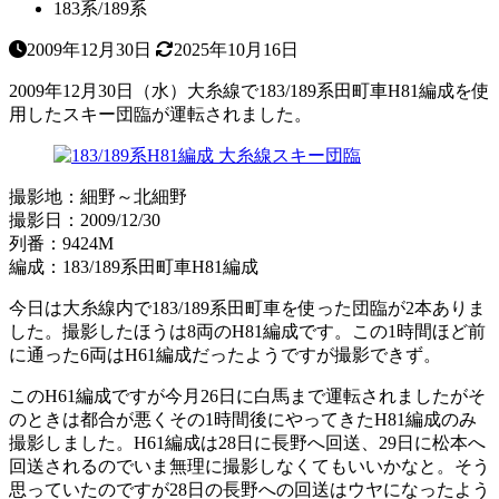
183系/189系
2009年12月30日
2025年10月16日
2009年12月30日（水）大糸線で183/189系田町車H81編成を使
用したスキー団臨が運転されました。
撮影地：細野～北細野
撮影日：2009/12/30
列番：9424M
編成：183/189系田町車H81編成
今日は大糸線内で183/189系田町車を使った団臨が2本ありま
した。撮影したほうは8両のH81編成です。この1時間ほど前
に通った6両はH61編成だったようですが撮影できず。
このH61編成ですが今月26日に白馬まで運転されましたがそ
のときは都合が悪くその1時間後にやってきたH81編成のみ
撮影しました。H61編成は28日に長野へ回送、29日に松本へ
回送されるのでいま無理に撮影しなくてもいいかなと。そう
思っていたのですが28日の長野への回送はウヤになったよう