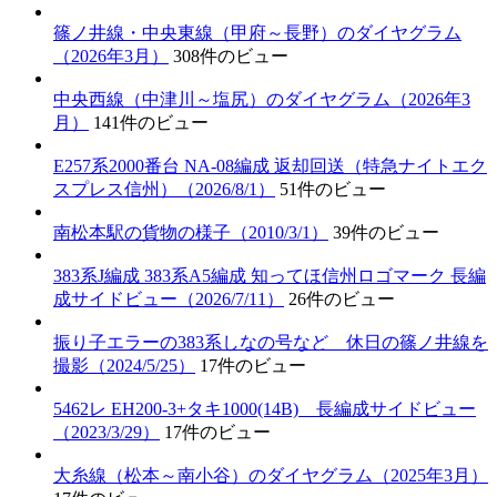
篠ノ井線・中央東線（甲府～長野）のダイヤグラム
（2026年3月）
308件のビュー
中央西線（中津川～塩尻）のダイヤグラム（2026年3
月）
141件のビュー
E257系2000番台 NA-08編成 返却回送（特急ナイトエク
スプレス信州）（2026/8/1）
51件のビュー
南松本駅の貨物の様子（2010/3/1）
39件のビュー
383系J編成 383系A5編成 知ってほ信州ロゴマーク 長編
成サイドビュー（2026/7/11）
26件のビュー
振り子エラーの383系しなの号など 休日の篠ノ井線を
撮影（2024/5/25）
17件のビュー
5462レ EH200-3+タキ1000(14B) 長編成サイドビュー
（2023/3/29）
17件のビュー
大糸線（松本～南小谷）のダイヤグラム（2025年3月）