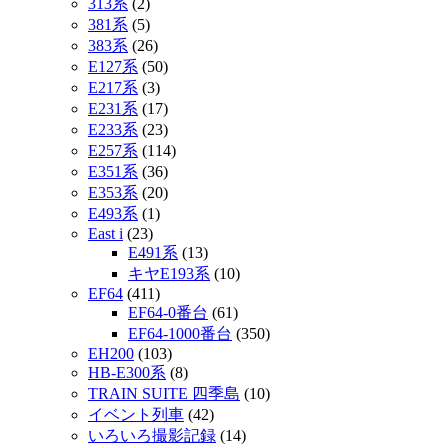
313系
(2)
381系
(5)
383系
(26)
E127系
(50)
E217系
(3)
E231系
(17)
E233系
(23)
E257系
(114)
E351系
(36)
E353系
(20)
E493系
(1)
East i
(23)
E491系
(13)
キヤE193系
(10)
EF64
(411)
EF64-0番台
(61)
EF64-1000番台
(350)
EH200
(103)
HB-E300系
(8)
TRAIN SUITE 四季島
(10)
イベント列車
(42)
いろいろ撮影記録
(14)