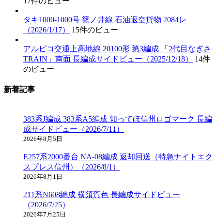
17件のビュー
タキ1000-1000号 篠ノ井線 石油返空貨物 2084レ
（2026/1/17）
15件のビュー
アルピコ交通上高地線 20100形 第3編成 「2代目なぎさ
TRAIN」南面 長編成サイドビュー（2025/12/18）
14件
のビュー
新着記事
383系J編成 383系A5編成 知ってほ信州ロゴマーク 長編
成サイドビュー（2026/7/11）
2026年8月5日
E257系2000番台 NA-08編成 返却回送（特急ナイトエク
スプレス信州）（2026/8/1）
2026年8月1日
211系N608編成 横須賀色 長編成サイドビュー
（2026/7/25）
2026年7月25日