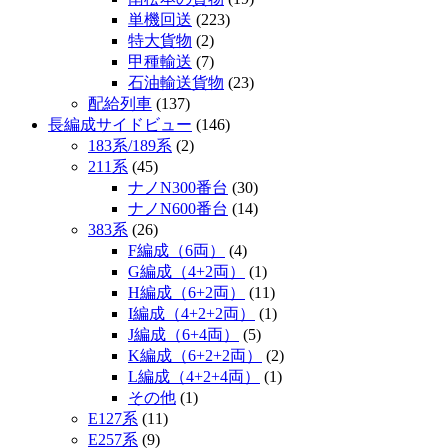
単機回送
(223)
特大貨物
(2)
甲種輸送
(7)
石油輸送貨物
(23)
配給列車
(137)
長編成サイドビュー
(146)
183系/189系
(2)
211系
(45)
ナノN300番台
(30)
ナノN600番台
(14)
383系
(26)
F編成（6両）
(4)
G編成（4+2両）
(1)
H編成（6+2両）
(11)
I編成（4+2+2両）
(1)
J編成（6+4両）
(5)
K編成（6+2+2両）
(2)
L編成（4+2+4両）
(1)
その他
(1)
E127系
(11)
E257系
(9)