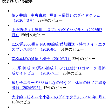
読まれている記事
篠ノ井線・中央東線（甲府～長野）のダイヤグラム
（2026年3月）
297件のビュー
中央西線（中津川～塩尻）のダイヤグラム（2026年3
月）
156件のビュー
E257系2000番台 NA-08編成 返却回送（特急ナイトエク
スプレス信州）（2026/8/1）
51件のビュー
南松本駅の貨物の様子（2010/3/1）
33件のビュー
383系J編成 383系A5編成 知ってほ信州ロゴマーク 長編
成サイドビュー（2026/7/11）
26件のビュー
振り子エラーの383系しなの号など 休日の篠ノ井線を
撮影（2024/5/25）
17件のビュー
大糸線（松本～南小谷）のダイヤグラム（2025年3月）
16件のビュー