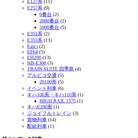
E127系
(11)
E257系
(9)
0番台
(2)
2000番台
(2)
5000番台
(5)
E351系
(2)
E353系
(13)
East i
(2)
EF64
(5)
EH200
(13)
HB-E300
(3)
TRAIN SUITE 四季島
(4)
アルピコ交通
(5)
20100形
(5)
イベント列車
(6)
キハ100系・キハ110系
(1)
HIGH RAIL 1375
(1)
キハE200形
(1)
ジョイフルトレイン
(3)
貨物列車
(14)
配給列車
(1)