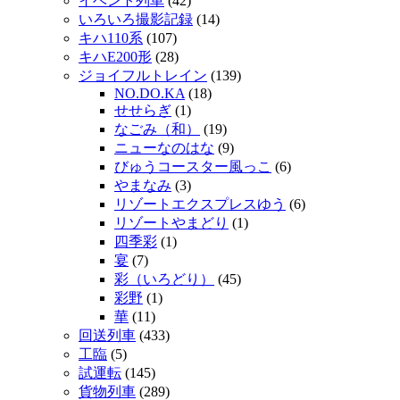
イベント列車
(42)
いろいろ撮影記録
(14)
キハ110系
(107)
キハE200形
(28)
ジョイフルトレイン
(139)
NO.DO.KA
(18)
せせらぎ
(1)
なごみ（和）
(19)
ニューなのはな
(9)
びゅうコースター風っこ
(6)
やまなみ
(3)
リゾートエクスプレスゆう
(6)
リゾートやまどり
(1)
四季彩
(1)
宴
(7)
彩（いろどり）
(45)
彩野
(1)
華
(11)
回送列車
(433)
工臨
(5)
試運転
(145)
貨物列車
(289)