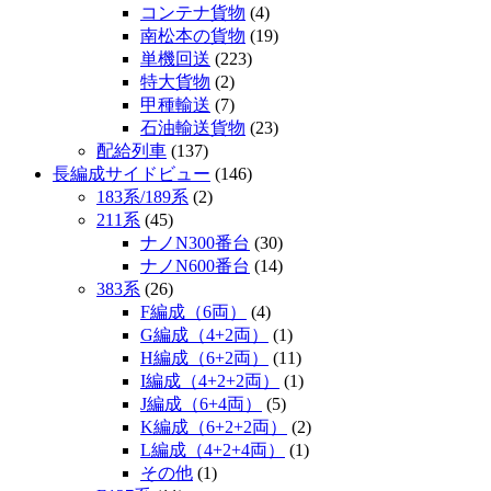
コンテナ貨物
(4)
南松本の貨物
(19)
単機回送
(223)
特大貨物
(2)
甲種輸送
(7)
石油輸送貨物
(23)
配給列車
(137)
長編成サイドビュー
(146)
183系/189系
(2)
211系
(45)
ナノN300番台
(30)
ナノN600番台
(14)
383系
(26)
F編成（6両）
(4)
G編成（4+2両）
(1)
H編成（6+2両）
(11)
I編成（4+2+2両）
(1)
J編成（6+4両）
(5)
K編成（6+2+2両）
(2)
L編成（4+2+4両）
(1)
その他
(1)