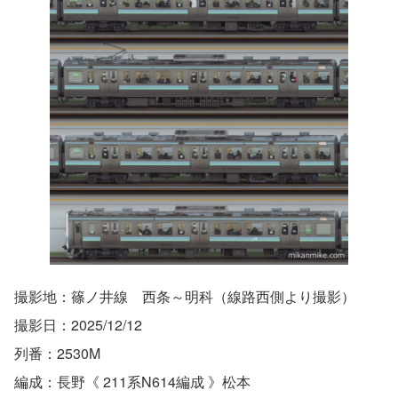
撮影地：篠ノ井線 西条～明科（線路西側より撮影）
撮影日：2025/12/12
列番：2530M
編成：長野《 211系N614編成 》松本