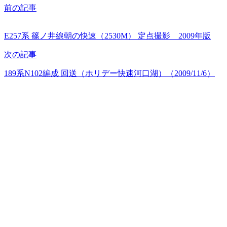
前の記事
E257系 篠ノ井線朝の快速（2530M） 定点撮影 2009年版
次の記事
189系N102編成 回送（ホリデー快速河口湖）（2009/11/6）