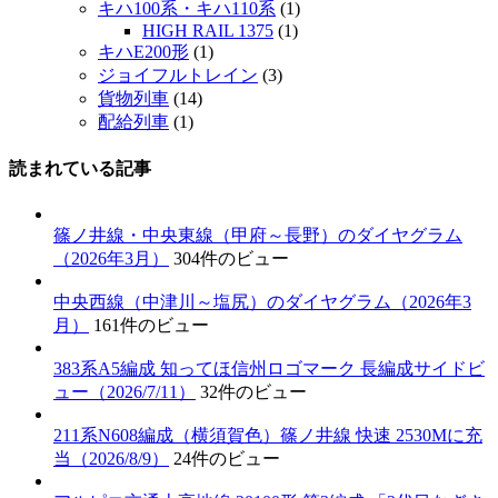
キハ100系・キハ110系
(1)
HIGH RAIL 1375
(1)
キハE200形
(1)
ジョイフルトレイン
(3)
貨物列車
(14)
配給列車
(1)
読まれている記事
篠ノ井線・中央東線（甲府～長野）のダイヤグラム
（2026年3月）
304件のビュー
中央西線（中津川～塩尻）のダイヤグラム（2026年3
月）
161件のビュー
383系A5編成 知ってほ信州ロゴマーク 長編成サイドビ
ュー（2026/7/11）
32件のビュー
211系N608編成（横須賀色）篠ノ井線 快速 2530Mに充
当（2026/8/9）
24件のビュー