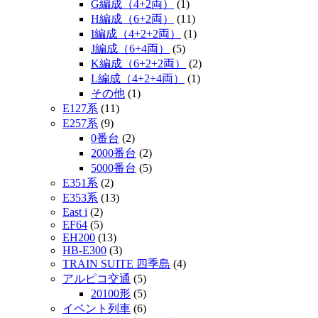
G編成（4+2両）
(1)
H編成（6+2両）
(11)
I編成（4+2+2両）
(1)
J編成（6+4両）
(5)
K編成（6+2+2両）
(2)
L編成（4+2+4両）
(1)
その他
(1)
E127系
(11)
E257系
(9)
0番台
(2)
2000番台
(2)
5000番台
(5)
E351系
(2)
E353系
(13)
East i
(2)
EF64
(5)
EH200
(13)
HB-E300
(3)
TRAIN SUITE 四季島
(4)
アルピコ交通
(5)
20100形
(5)
イベント列車
(6)