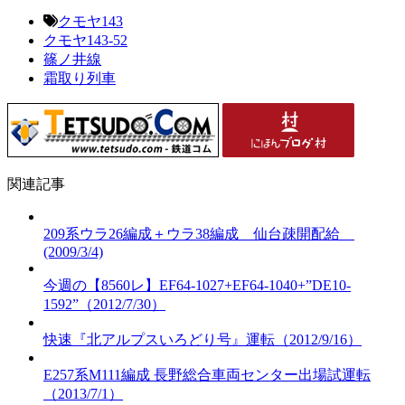
クモヤ143
クモヤ143-52
篠ノ井線
霜取り列車
関連記事
209系ウラ26編成＋ウラ38編成 仙台疎開配給
(2009/3/4)
今週の【8560レ】EF64-1027+EF64-1040+”DE10-
1592”（2012/7/30）
快速『北アルプスいろどり号』運転（2012/9/16）
E257系M111編成 長野総合車両センター出場試運転
（2013/7/1）