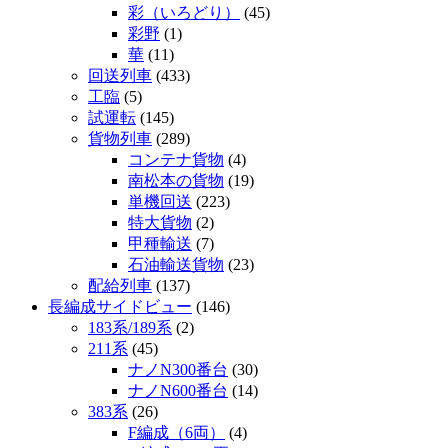
彩（いろどり）
(45)
彩野
(1)
華
(11)
回送列車
(433)
工臨
(5)
試運転
(145)
貨物列車
(289)
コンテナ貨物
(4)
南松本の貨物
(19)
単機回送
(223)
特大貨物
(2)
甲種輸送
(7)
石油輸送貨物
(23)
配給列車
(137)
長編成サイドビュー
(146)
183系/189系
(2)
211系
(45)
ナノN300番台
(30)
ナノN600番台
(14)
383系
(26)
F編成（6両）
(4)