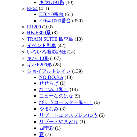
キヤE193系
(10)
EF64
(411)
EF64-0番台
(61)
EF64-1000番台
(350)
EH200
(103)
HB-E300系
(8)
TRAIN SUITE 四季島
(10)
イベント列車
(42)
いろいろ撮影記録
(14)
キハ110系
(107)
キハE200形
(28)
ジョイフルトレイン
(139)
NO.DO.KA
(18)
せせらぎ
(1)
なごみ（和）
(19)
ニューなのはな
(9)
びゅうコースター風っこ
(6)
やまなみ
(3)
リゾートエクスプレスゆう
(6)
リゾートやまどり
(1)
四季彩
(1)
宴
(7)