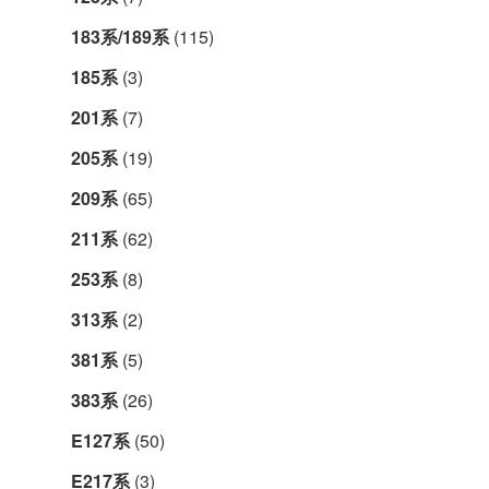
183系/189系
(115)
185系
(3)
201系
(7)
205系
(19)
209系
(65)
211系
(62)
253系
(8)
313系
(2)
381系
(5)
383系
(26)
E127系
(50)
E217系
(3)