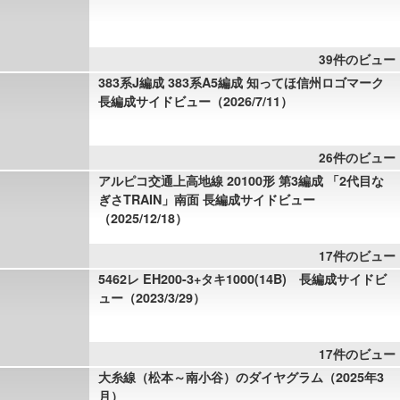
39件のビュー
383系J編成 383系A5編成 知ってほ信州ロゴマーク
長編成サイドビュー（2026/7/11）
26件のビュー
アルピコ交通上高地線 20100形 第3編成 「2代目な
ぎさTRAIN」南面 長編成サイドビュー
（2025/12/18）
17件のビュー
5462レ EH200-3+タキ1000(14B) 長編成サイドビ
ュー（2023/3/29）
17件のビュー
大糸線（松本～南小谷）のダイヤグラム（2025年3
月）