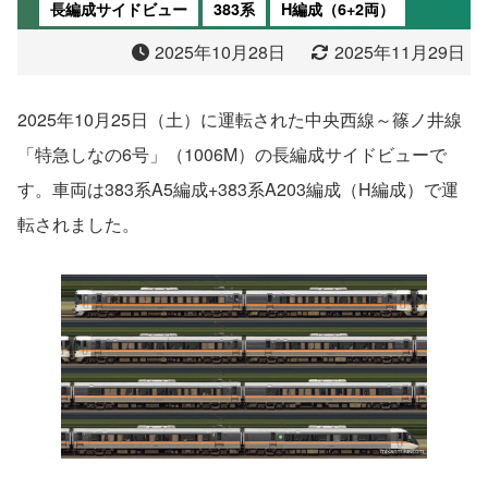
長編成サイドビュー
383系
H編成（6+2両）
2025年10月28日
2025年11月29日
2025年10月25日（土）に運転された中央西線～篠ノ井線
「特急しなの6号」（1006M）の長編成サイドビューで
す。車両は383系A5編成+383系A203編成（H編成）で運
転されました。