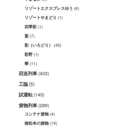
(6)
リゾートエクスプレスゆう
(1)
リゾートやまどり
(1)
四季彩
(7)
宴
(45)
彩（いろどり）
(1)
彩野
(11)
華
回送列車
(433)
工臨
(5)
試運転
(145)
貨物列車
(289)
(4)
コンテナ貨物
(19)
南松本の貨物