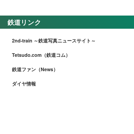
鉄道リンク
2nd-train ～鉄道写真ニュースサイト～
Tetsudo.com（鉄道コム）
鉄道ファン（News）
ダイヤ情報