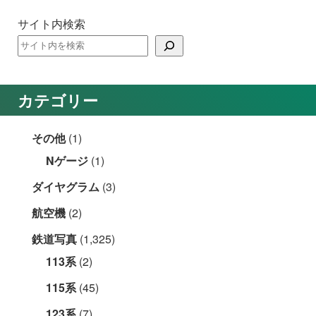
サイト内検索
カテゴリー
その他
(1)
Nゲージ
(1)
ダイヤグラム
(3)
航空機
(2)
鉄道写真
(1,325)
113系
(2)
115系
(45)
123系
(7)