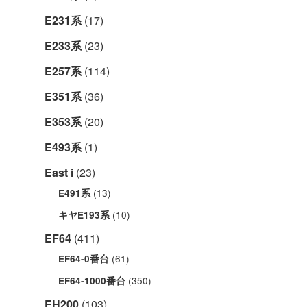
E231系
(17)
E233系
(23)
E257系
(114)
E351系
(36)
E353系
(20)
E493系
(1)
East i
(23)
(13)
E491系
(10)
キヤE193系
EF64
(411)
(61)
EF64-0番台
(350)
EF64-1000番台
EH200
(103)