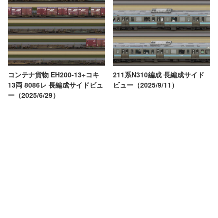
コンテナ貨物 EH200-13+コキ
211系N310編成 長編成サイド
13両 8086レ 長編成サイドビュ
ビュー（2025/9/11）
ー（2025/6/29）