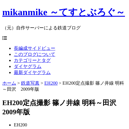
mikanmike ～てすとぶろぐ～
（元）自作サーバーによる鉄道ブログ
長編成サイドビュー
このブログについて
カテゴリーとタグ
ダイヤグラム
最新ダイヤグラム
ホーム
>
鉄道写真
>
EH200
>
EH200定点撮影 篠ノ井線 明科
～田沢 2009年版
EH200定点撮影 篠ノ井線 明科～田沢
2009年版
EH200