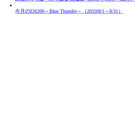
今月のEH200～Blue Thunder～（2010/8/1～8/31）