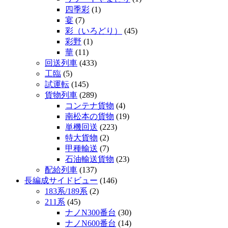
四季彩
(1)
宴
(7)
彩（いろどり）
(45)
彩野
(1)
華
(11)
回送列車
(433)
工臨
(5)
試運転
(145)
貨物列車
(289)
コンテナ貨物
(4)
南松本の貨物
(19)
単機回送
(223)
特大貨物
(2)
甲種輸送
(7)
石油輸送貨物
(23)
配給列車
(137)
長編成サイドビュー
(146)
183系/189系
(2)
211系
(45)
ナノN300番台
(30)
ナノN600番台
(14)