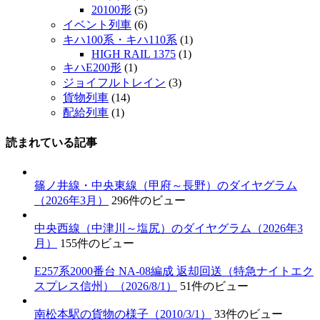
20100形
(5)
イベント列車
(6)
キハ100系・キハ110系
(1)
HIGH RAIL 1375
(1)
キハE200形
(1)
ジョイフルトレイン
(3)
貨物列車
(14)
配給列車
(1)
読まれている記事
篠ノ井線・中央東線（甲府～長野）のダイヤグラム
（2026年3月）
296件のビュー
中央西線（中津川～塩尻）のダイヤグラム（2026年3
月）
155件のビュー
E257系2000番台 NA-08編成 返却回送（特急ナイトエク
スプレス信州）（2026/8/1）
51件のビュー
南松本駅の貨物の様子（2010/3/1）
33件のビュー