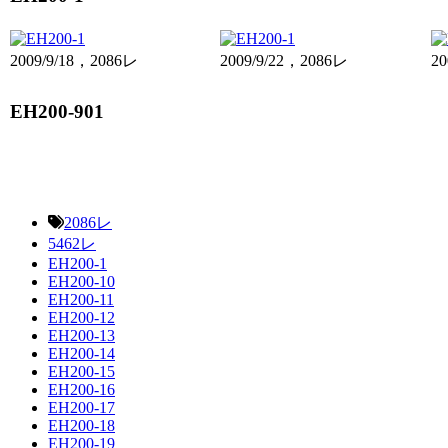
2009/9/18，2086レ
2009/9/22，2086レ
20
EH200-901
2086レ
5462レ
EH200-1
EH200-10
EH200-11
EH200-12
EH200-13
EH200-14
EH200-15
EH200-16
EH200-17
EH200-18
EH200-19