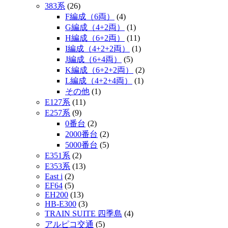
383系
(26)
F編成（6両）
(4)
G編成（4+2両）
(1)
H編成（6+2両）
(11)
I編成（4+2+2両）
(1)
J編成（6+4両）
(5)
K編成（6+2+2両）
(2)
L編成（4+2+4両）
(1)
その他
(1)
E127系
(11)
E257系
(9)
0番台
(2)
2000番台
(2)
5000番台
(5)
E351系
(2)
E353系
(13)
East i
(2)
EF64
(5)
EH200
(13)
HB-E300
(3)
TRAIN SUITE 四季島
(4)
アルピコ交通
(5)