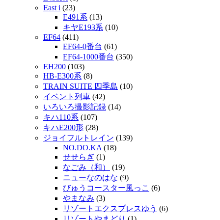
East i
(23)
E491系
(13)
キヤE193系
(10)
EF64
(411)
EF64-0番台
(61)
EF64-1000番台
(350)
EH200
(103)
HB-E300系
(8)
TRAIN SUITE 四季島
(10)
イベント列車
(42)
いろいろ撮影記録
(14)
キハ110系
(107)
キハE200形
(28)
ジョイフルトレイン
(139)
NO.DO.KA
(18)
せせらぎ
(1)
なごみ（和）
(19)
ニューなのはな
(9)
びゅうコースター風っこ
(6)
やまなみ
(3)
リゾートエクスプレスゆう
(6)
リゾートやまどり
(1)