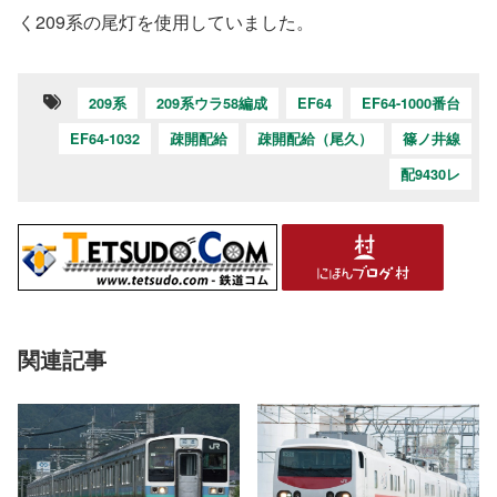
く209系の尾灯を使用していました。
209系
209系ウラ58編成
EF64
EF64-1000番台
EF64-1032
疎開配給
疎開配給（尾久）
篠ノ井線
配9430レ
関連記事