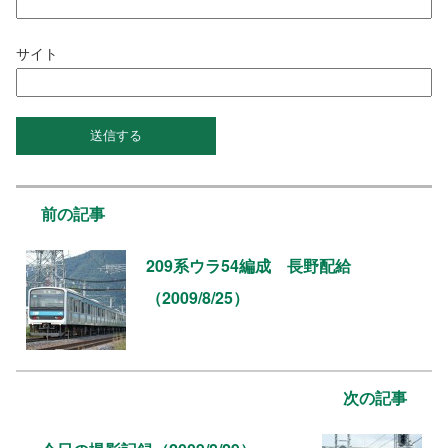
サイト
前の記事
209系ウラ54編成 長野配給
（2009/8/25）
次の記事