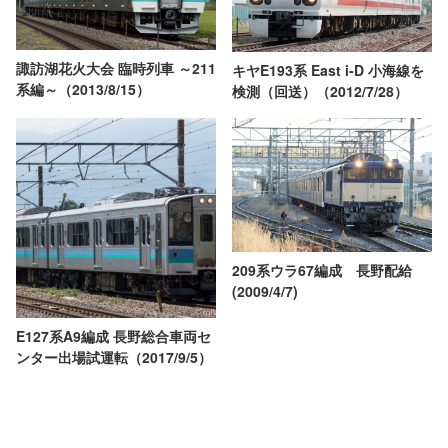
諏訪湖花火大会 臨時列車 ～211
キヤE193系 East i-D 小海線を
系編～（2013/8/15）
検測（回送）（2012/7/28）
209系ウラ67編成 長野配給
(2009/4/7)
E127系A9編成 長野総合車両セ
ンター出場試運転（2017/9/5）