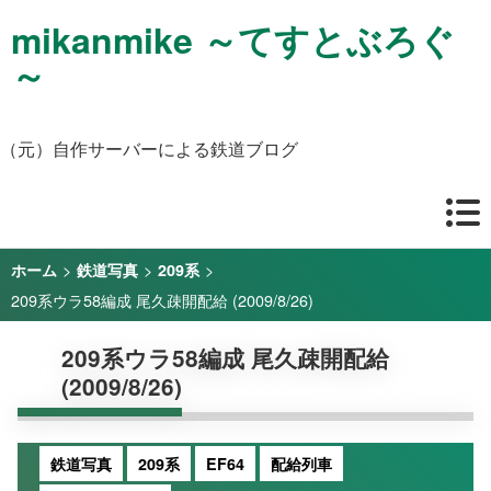
mikanmike ～てすとぶろぐ
～
（元）自作サーバーによる鉄道ブログ
>
>
>
ホーム
鉄道写真
209系
209系ウラ58編成 尾久疎開配給 (2009/8/26)
209系ウラ58編成 尾久疎開配給
(2009/8/26)
鉄道写真
209系
EF64
配給列車