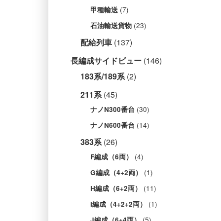
(7)
甲種輸送
(23)
石油輸送貨物
配給列車
(137)
長編成サイドビュー
(146)
183系/189系
(2)
211系
(45)
(30)
ナノN300番台
(14)
ナノN600番台
383系
(26)
(4)
F編成（6両）
(1)
G編成（4+2両）
(11)
H編成（6+2両）
(1)
I編成（4+2+2両）
(5)
J編成（6+4両）