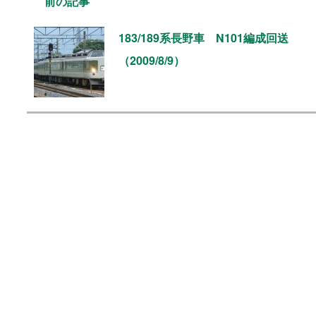
前の記事
183/189系長野車 N101編成回送
（2009/8/9）