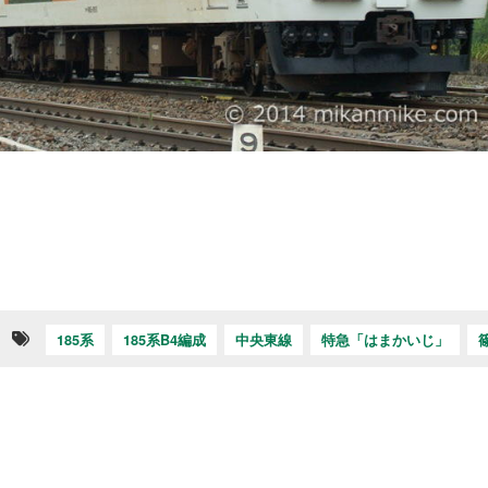
185系
185系B4編成
中央東線
特急「はまかいじ」