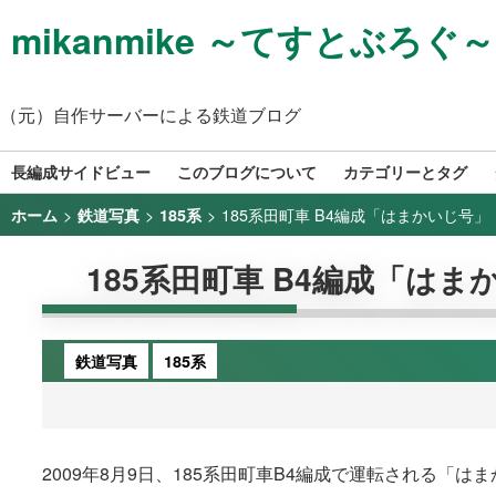
mikanmike ～てすとぶろぐ～
（元）自作サーバーによる鉄道ブログ
長編成サイドビュー
このブログについて
カテゴリーとタグ
>
>
>
185系田町車 B4編成「はまかいじ号」（2
ホーム
鉄道写真
185系
185系田町車 B4編成「はまか
鉄道写真
185系
2009年8月9日、185系田町車B4編成で運転される「