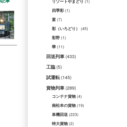
の記事
(1)
リゾートやまどり
(1)
四季彩
(7)
宴
(45)
彩（いろどり）
(1)
彩野
(11)
華
回送列車
(433)
工臨
(5)
試運転
(145)
貨物列車
(289)
(4)
コンテナ貨物
(19)
南松本の貨物
(223)
単機回送
(2)
特大貨物