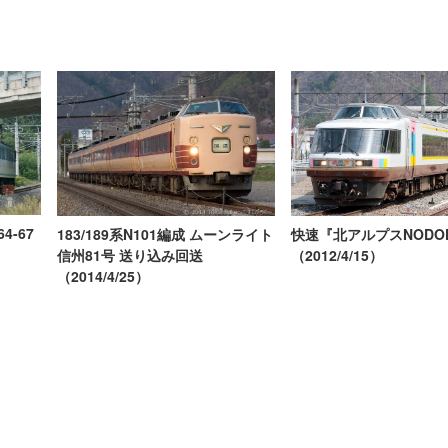
4-67
183/189系N101編成 ムーンライト
快速『北アルプスNODO
信州81号 送り込み回送
（2012/4/15）
（2014/4/25）