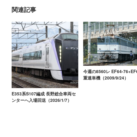
関連記事
今週の8560レ EF64-76+EF6
重連単機（2009/9/24）
E353系S107編成 長野総合車両セ
ンターへ入場回送（2026/1/7）