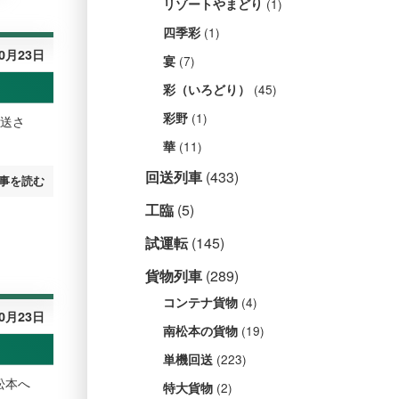
(1)
リゾートやまどり
(1)
四季彩
10月23日
(7)
宴
(45)
彩（いろどり）
(1)
彩野
回送さ
(11)
華
回送列車
(433)
事を読む
工臨
(5)
試運転
(145)
貨物列車
(289)
(4)
コンテナ貨物
10月23日
(19)
南松本の貨物
(223)
単機回送
松本へ
(2)
特大貨物