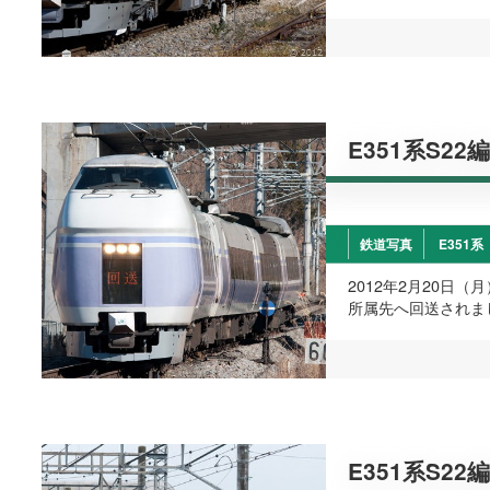
E351系S22
鉄道写真
E351系
2012年2月20日
所属先へ回送されま
E351系S