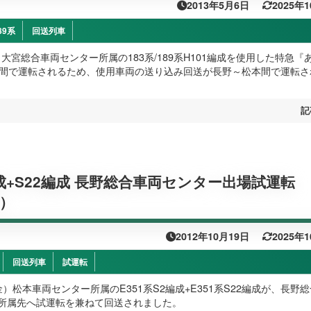
2013年5月6日
2025年
89系
回送列車
月）大宮総合車両センター所属の183系/189系H101編成を使用した特急『
宿間で運転されるため、使用車両の送り込み回送が長野～松本間で運転さ
記
編成+S22編成 長野総合車両センター出場試運転
9）
2012年10月19日
2025年
回送列車
試運転
（金）松本車両センター所属のE351系S2編成+E351系S22編成が、長野
所属先へ試運転を兼ねて回送されました。