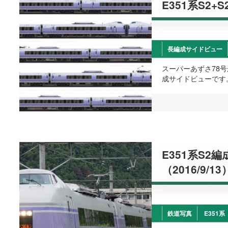
E351系S2+
長編成サイドビュー
スーパーあずさ78
成サイドビューです
E351系S2
（2016/9/13
鉄道写真
E351系