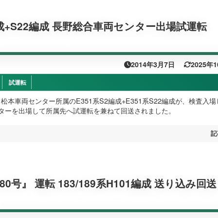
編成+S22編成 長野総合車両センター出場試運転
2014年3月7日
2025年
試運転
金）松本車両センター所属のE351系S2編成+E351系S22編成が、検査入
ターを出場して所属先へ試運転を兼ねて回送されました。
記
0号』 運転 183/189系H101編成 送り込み回送