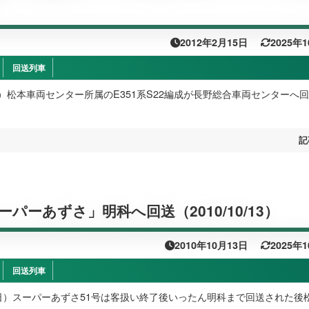
）
2012年2月15日
2025年
回送列車
（水）松本車両センター所属のE351系S22編成が長野総合車両センターへ
記
パーあずさ」明科へ回送（2010/10/13）
2010年10月13日
2025年
回送列車
日（日）スーパーあずさ51号は客扱い終了後いったん明科まで回送された後