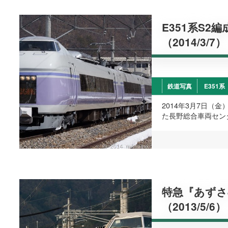
E351系S2
（2014/3/7）
鉄道写真
E351系
2014年3月7日（
た長野総合車両セン
特急『あずさ8
（2013/5/6）