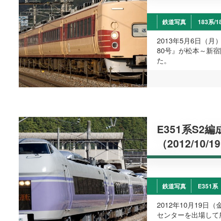
鉄道写真
183系/1
2013年5月6日（
80号』が松本～新
た。
E351系S2
（2012/10/1
鉄道写真
E351系
2012年10月19日
センターを出場して