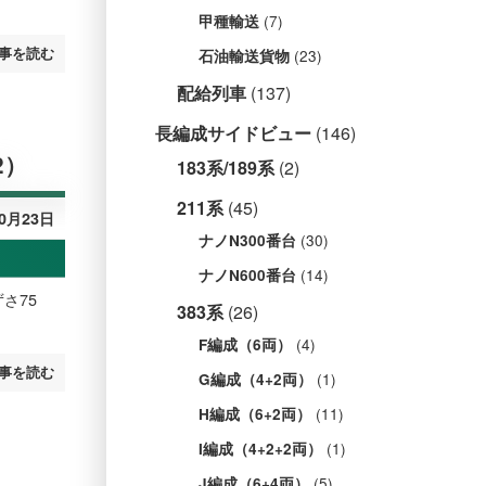
(7)
甲種輸送
事を読む
(23)
石油輸送貨物
配給列車
(137)
長編成サイドビュー
(146)
2）
183系/189系
(2)
211系
(45)
10月23日
(30)
ナノN300番台
(14)
ナノN600番台
さ75
383系
(26)
(4)
F編成（6両）
事を読む
(1)
G編成（4+2両）
(11)
H編成（6+2両）
(1)
I編成（4+2+2両）
(5)
J編成（6+4両）