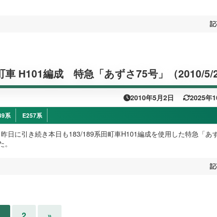
記
田町車 H101編成 特急「あずさ75号」（2010/5/
2010年5月2日
2025年
89系
E257系
）昨日に引き続き本日も183/189系田町車H101編成を使用した特急「あず
た。
記
1
2
»