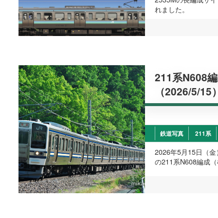
れました。
211系N60
（2026/5/15
鉄道写真
211系
2026年5月15日
の211系N608編