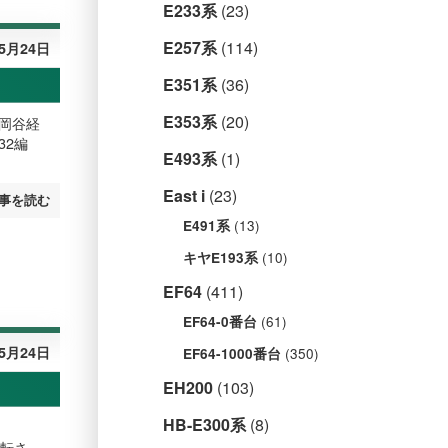
E233系
(23)
E257系
(114)
年5月24日
E351系
(36)
E353系
(20)
、岡谷経
32編
E493系
(1)
East i
(23)
事を読む
(13)
E491系
(10)
キヤE193系
EF64
(411)
(61)
EF64-0番台
年5月24日
(350)
EF64-1000番台
EH200
(103)
HB-E300系
(8)
運転さ