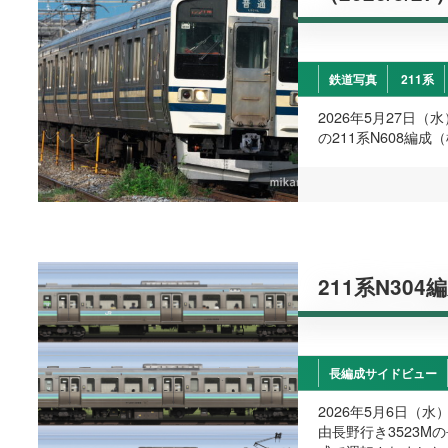
鉄道写真
211系
2026年5月27日
の211系N608編
211系N304
長編成サイドビュー
2026年5月6日（
由長野行き3523M