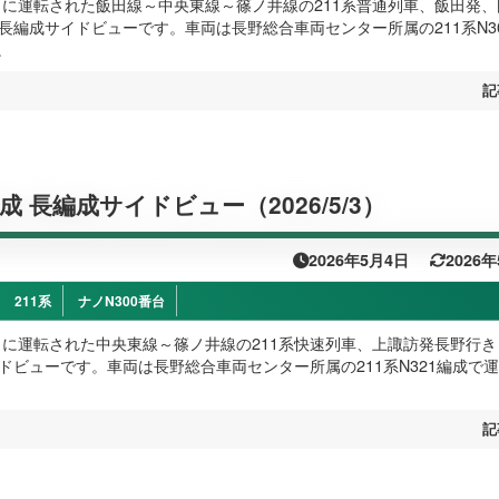
日）に運転された飯田線～中央東線～篠ノ井線の211系普通列車、飯田発
の長編成サイドビューです。車両は長野総合車両センター所属の211系N3
。
記
編成 長編成サイドビュー（2026/5/3）
2026年5月4日
2026
211系
ナノN300番台
日）に運転された中央東線～篠ノ井線の211系快速列車、上諏訪発長野行き
イドビューです。車両は長野総合車両センター所属の211系N321編成で
記