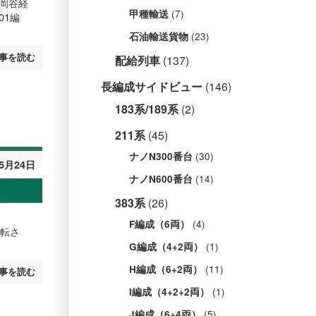
、岡谷経
(7)
甲種輸送
01編
(23)
石油輸送貨物
事を読む
配給列車
(137)
長編成サイドビュー
(146)
183系/189系
(2)
211系
(45)
(30)
ナノN300番台
年5月24日
(14)
ナノN600番台
383系
(26)
(4)
F編成（6両）
運転さ
(1)
G編成（4+2両）
(11)
H編成（6+2両）
事を読む
(1)
I編成（4+2+2両）
(5)
J編成（6+4両）