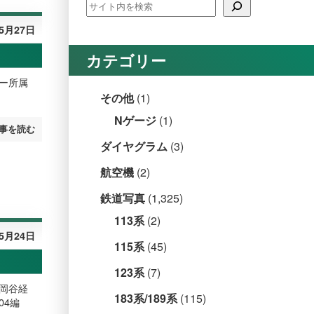
年5月27日
カテゴリー
ター所属
その他
(1)
Nゲージ
(1)
事を読む
ダイヤグラム
(3)
航空機
(2)
鉄道写真
(1,325)
113系
(2)
年5月24日
115系
(45)
123系
(7)
、岡谷経
183系/189系
(115)
04編