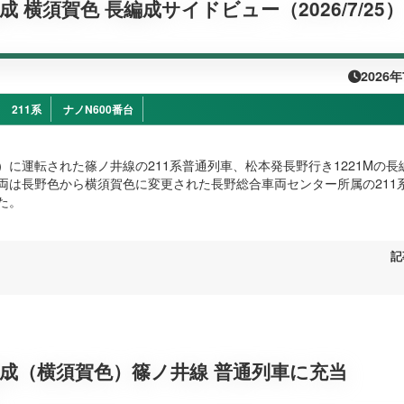
編成 横須賀色 長編成サイドビュー（2026/7/25）
2026
211系
ナノN600番台
（土）に運転された篠ノ井線の211系普通列車、松本発長野行き1221Mの長
両は長野色から横須賀色に変更された長野総合車両センター所属の211系
た。
記
8編成（横須賀色）篠ノ井線 普通列車に充当
）