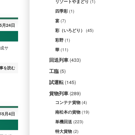
(1)
リゾートやまどり
(1)
四季彩
(7)
宴
年5月24日
(45)
彩（いろどり）
(1)
彩野
編成サ
(11)
華
回送列車
(433)
事を読む
工臨
(5)
試運転
(145)
貨物列車
(289)
(4)
コンテナ貨物
(19)
南松本の貨物
年5月4日
(223)
単機回送
(2)
特大貨物