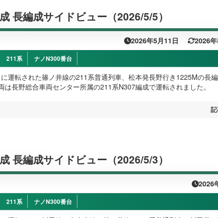
編成 長編成サイドビュー（2026/5/5）
2026年5月11日
2026
211系
ナノN300番台
火）に運転された篠ノ井線の211系普通列車、松本発長野行き1225Mの長
両は長野総合車両センター所属の211系N307編成で運転されました。
記
編成 長編成サイドビュー（2026/5/3）
2026
211系
ナノN300番台