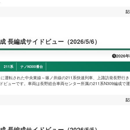
。
記
編成 長編成サイドビュー（2026/5/6）
2026
211系
ナノN300番台
水）に運転された中央東線～篠ノ井線の211系快速列車、上諏訪発長野行き
イドビューです。車両は長野総合車両センター所属の211系N309編成で
記
編成 長編成サイドビュー（2026/5/5）