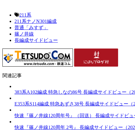
211系
211系ナノN301編成
普通「みすず」
篠ノ井線
長編成サイドビュー
関連記事
383系A102編成 特急しなの86号 長編成サイドビュー（202
E353系S114編成 特急あずさ38号 長編成サイドビュー（202
快速『篠ノ井線120周年号』（回送） 長編成サイドビュー（2
快速『篠ノ井線120周年 2号』 長編成サイドビュー（2022/