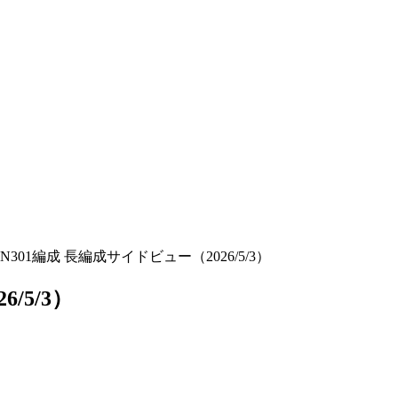
系N301編成 長編成サイドビュー（2026/5/3）
/5/3）