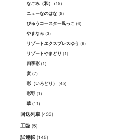
(19)
なごみ（和）
(9)
ニューなのはな
(6)
びゅうコースター風っこ
(3)
やまなみ
(6)
リゾートエクスプレスゆう
(1)
リゾートやまどり
(1)
四季彩
(7)
宴
(45)
彩（いろどり）
(1)
彩野
(11)
華
回送列車
(433)
工臨
(5)
試運転
(145)