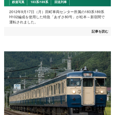
鉄道写真
183系/189系
回送列車
2012年9月17日（月）田町車両センター所属の183系189系
H102編成を使用した特急「あずさ80号」が松本～新宿間で
運転されました。
記事を読む