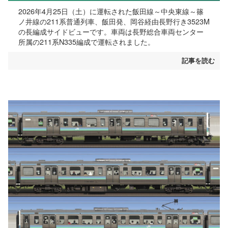
2026年4月25日（土）に運転された飯田線～中央東線～篠
ノ井線の211系普通列車、飯田発、岡谷経由長野行き3523M
の長編成サイドビューです。車両は長野総合車両センター
所属の211系N335編成で運転されました。
記事を読む