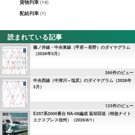
貨物列車
(14)
配給列車
(1)
読まれている記事
篠ノ井線・中央東線（甲府～長野）のダイヤグラム
（2026年3月）
266件のビュー
中央西線（中津川～塩尻）のダイヤグラム（2026年
3月）
123件のビュー
E257系2000番台 NA-08編成 返却回送（特急ナイト
エクスプレス信州）（2026/8/1）