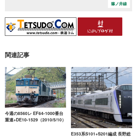
篠ノ井線
関連記事
今週の8560レ EF64-1000番台
重連+DE10-1529（2010/5/10）
E353系S101+S201編成 長野総