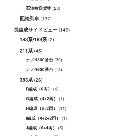
(23)
石油輸送貨物
配給列車
(137)
長編成サイドビュー
(146)
183系/189系
(2)
211系
(45)
(30)
ナノN300番台
(14)
ナノN600番台
383系
(26)
(4)
F編成（6両）
(1)
G編成（4+2両）
(11)
H編成（6+2両）
(1)
I編成（4+2+2両）
(5)
J編成（6+4両）