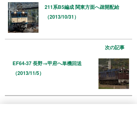
211系B5編成 関東方面へ疎開配給
（2013/10/31）
次の記事
EF64-37 長野→甲府へ単機回送
（2013/11/5）