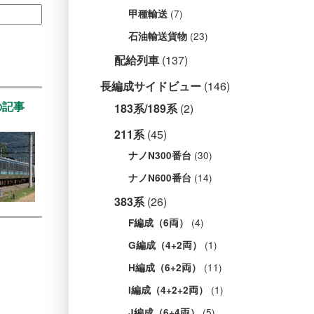
(7)
甲種輸送
(23)
石油輸送貨物
配給列車
(137)
長編成サイドビュー
(146)
の記事
183系/189系
(2)
211系
(45)
(30)
ナノN300番台
(14)
ナノN600番台
383系
(26)
(4)
F編成（6両）
(1)
G編成（4+2両）
(11)
H編成（6+2両）
(1)
I編成（4+2+2両）
(5)
J編成（6+4両）