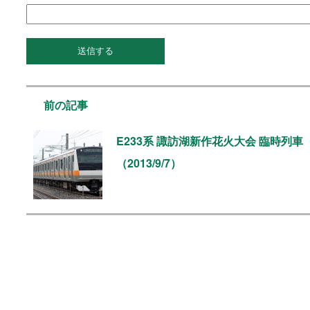
前の記事
E233系 諏訪湖新作花火大会 臨時列車
（2013/9/7）