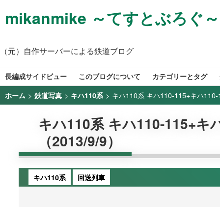
mikanmike ～てすとぶろぐ～
（元）自作サーバーによる鉄道ブログ
長編成サイドビュー
このブログについて
カテゴリーとタグ
>
>
>
キハ110系 キハ110-115+キハ11
ホーム
鉄道写真
キハ110系
キハ110系 キハ110-115+
（2013/9/9）
キハ110系
回送列車