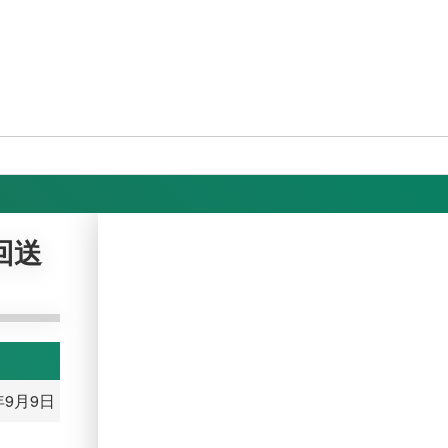
回送
年9月9日