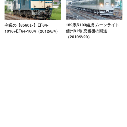
189系N103編成 ムーンライト
今週の【8560レ】EF64-
信州81号 充当後の回送
1016+EF64-1004（2012/6/4）
（2010/2/20）