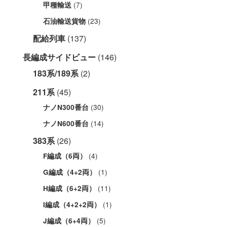
(7)
甲種輸送
(23)
石油輸送貨物
配給列車
(137)
長編成サイドビュー
(146)
183系/189系
(2)
211系
(45)
(30)
ナノN300番台
(14)
ナノN600番台
383系
(26)
(4)
F編成（6両）
(1)
G編成（4+2両）
(11)
H編成（6+2両）
(1)
I編成（4+2+2両）
(5)
J編成（6+4両）