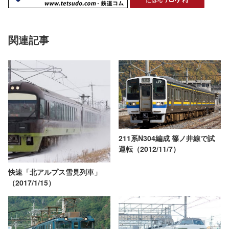
関連記事
211系N304編成 篠ノ井線で試
運転（2012/11/7）
快速「北アルプス雪見列車」
（2017/1/15）