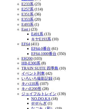
E233系
(23)
E257系
(114)
E351系
(36)
E353系
(20)
E493系
(1)
East i
(23)
E491系
(13)
キヤE193系
(10)
EF64
(411)
EF64-0番台
(61)
EF64-1000番台
(350)
EH200
(103)
HB-E300系
(8)
TRAIN SUITE 四季島
(10)
イベント列車
(42)
いろいろ撮影記録
(14)
キハ110系
(107)
キハE200形
(28)
ジョイフルトレイン
(139)
NO.DO.KA
(18)
せせらぎ
(1)
なごみ（和）
(19)