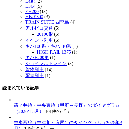
East i
(2)
EF64
(5)
EH200
(13)
HB-E300
(3)
TRAIN SUITE 四季島
(4)
アルピコ交通
(5)
20100形
(5)
イベント列車
(6)
キハ100系・キハ110系
(1)
HIGH RAIL 1375
(1)
キハE200形
(1)
ジョイフルトレイン
(3)
貨物列車
(14)
配給列車
(1)
読まれている記事
篠ノ井線・中央東線（甲府～長野）のダイヤグラム
（2026年3月）
301件のビュー
中央西線（中津川～塩尻）のダイヤグラム（2026年3
月）
146件のビュー