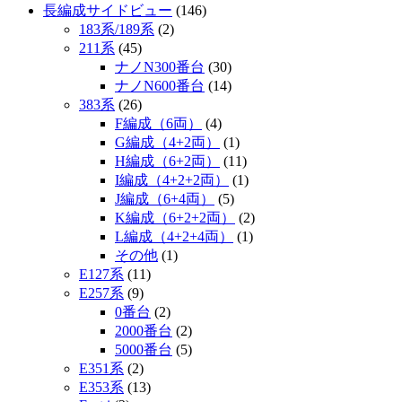
長編成サイドビュー
(146)
183系/189系
(2)
211系
(45)
ナノN300番台
(30)
ナノN600番台
(14)
383系
(26)
F編成（6両）
(4)
G編成（4+2両）
(1)
H編成（6+2両）
(11)
I編成（4+2+2両）
(1)
J編成（6+4両）
(5)
K編成（6+2+2両）
(2)
L編成（4+2+4両）
(1)
その他
(1)
E127系
(11)
E257系
(9)
0番台
(2)
2000番台
(2)
5000番台
(5)
E351系
(2)
E353系
(13)