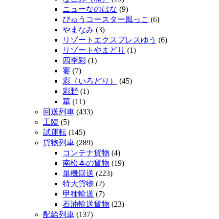
ニューなのはな
(9)
びゅうコースター風っこ
(6)
やまなみ
(3)
リゾートエクスプレスゆう
(6)
リゾートやまどり
(1)
四季彩
(1)
宴
(7)
彩（いろどり）
(45)
彩野
(1)
華
(11)
回送列車
(433)
工臨
(5)
試運転
(145)
貨物列車
(289)
コンテナ貨物
(4)
南松本の貨物
(19)
単機回送
(223)
特大貨物
(2)
甲種輸送
(7)
石油輸送貨物
(23)
配給列車
(137)