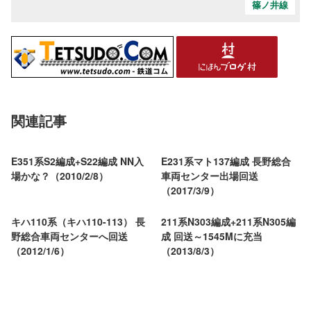
篠ノ井線
関連記事
E351系S2編成+S22編成 NN入
E231系マト137編成 長野総合
場かな？（2010/2/8）
車両センター出場回送
（2017/3/9）
キハ110系（キハ110-113） 長
211系N303編成+211系N305編
野総合車両センターへ回送
成 回送～1545Mに充当
（2012/1/6）
（2013/8/3）