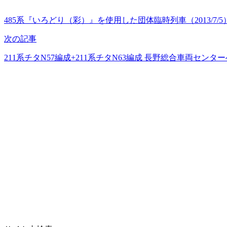
485系『いろどり（彩）』を使用した団体臨時列車（2013/7/5
次の記事
211系チタN57編成+211系チタN63編成 長野総合車両センターへ配