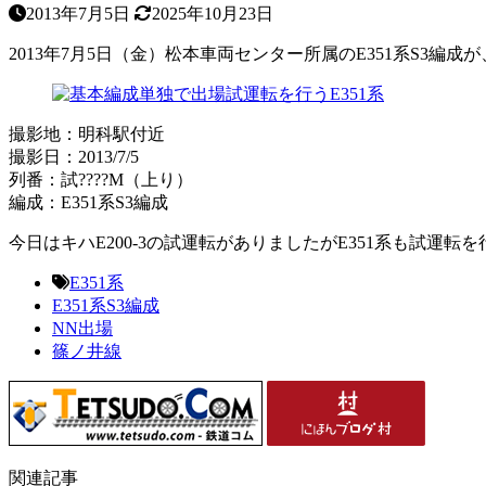
2013年7月5日
2025年10月23日
2013年7月5日（金）松本車両センター所属のE351系S
撮影地：明科駅付近
撮影日：2013/7/5
列番：試????M（上り）
編成：E351系S3編成
今日はキハE200-3の試運転がありましたがE351系も試
E351系
E351系S3編成
NN出場
篠ノ井線
関連記事