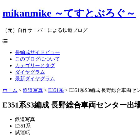
mikanmike ～てすとぶろぐ～
（元）自作サーバーによる鉄道ブログ
長編成サイドビュー
このブログについて
カテゴリーとタグ
ダイヤグラム
最新ダイヤグラム
ホーム
>
鉄道写真
>
E351系
>
E351系S3編成 長野総合車両セン
E351系S3編成 長野総合車両センター出場試
鉄道写真
E351系
試運転