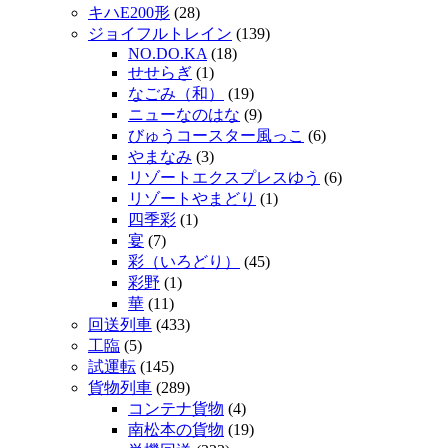
キハE200形
(28)
ジョイフルトレイン
(139)
NO.DO.KA
(18)
せせらぎ
(1)
なごみ（和）
(19)
ニューなのはな
(9)
びゅうコースター風っこ
(6)
やまなみ
(3)
リゾートエクスプレスゆう
(6)
リゾートやまどり
(1)
四季彩
(1)
宴
(7)
彩（いろどり）
(45)
彩野
(1)
華
(11)
回送列車
(433)
工臨
(5)
試運転
(145)
貨物列車
(289)
コンテナ貨物
(4)
南松本の貨物
(19)