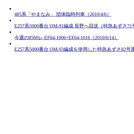
485系「やまなみ」 団体臨時列車（2010/4/6）
E257系5000番台 OM-91編成 長野へ回送（特急あずさ71号
今週の8560レ EF64-1006+EF64-1016（2010/6/14）
E257系5000番台 OM-93編成を使用した特急あずさ82号