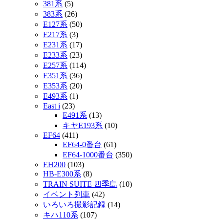
381系
(5)
383系
(26)
E127系
(50)
E217系
(3)
E231系
(17)
E233系
(23)
E257系
(114)
E351系
(36)
E353系
(20)
E493系
(1)
East i
(23)
E491系
(13)
キヤE193系
(10)
EF64
(411)
EF64-0番台
(61)
EF64-1000番台
(350)
EH200
(103)
HB-E300系
(8)
TRAIN SUITE 四季島
(10)
イベント列車
(42)
いろいろ撮影記録
(14)
キハ110系
(107)