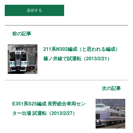
前の記事
211系N302編成（と思われる編成）
篠ノ井線で試運転（2013/2/21）
次の記事
E351系S25編成 長野総合車両セン
ター出場 試運転（2013/2/27）