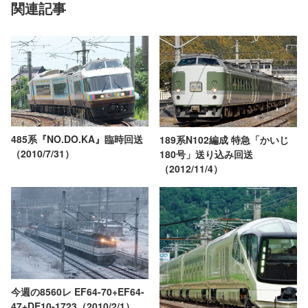
関連記事
485系『NO.DO.KA』臨時回送
189系N102編成 特急「かいじ
（2010/7/31）
180号」送り込み回送
（2012/11/4）
今週の8560レ EF64-70+EF64-
47+DE10-1723（2010/2/1）