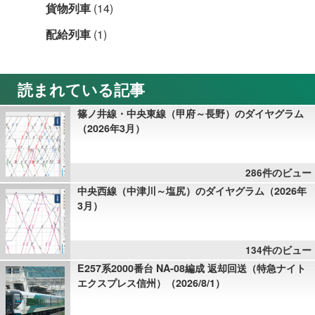
貨物列車
(14)
配給列車
(1)
読まれている記事
篠ノ井線・中央東線（甲府～長野）のダイヤグラム
（2026年3月）
286件のビュー
中央西線（中津川～塩尻）のダイヤグラム（2026年
3月）
134件のビュー
E257系2000番台 NA-08編成 返却回送（特急ナイト
エクスプレス信州）（2026/8/1）