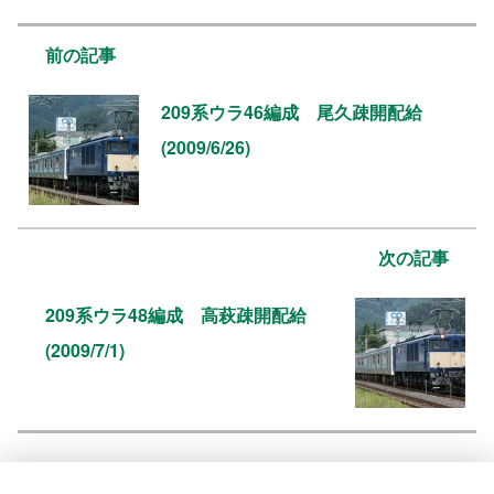
前の記事
209系ウラ46編成 尾久疎開配給
(2009/6/26)
次の記事
209系ウラ48編成 高萩疎開配給
(2009/7/1)