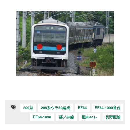
209系
209系ウラ32編成
EF64
EF64-1000番台
EF64-1030
篠ノ井線
配9641レ
長野配給