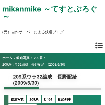
mikanmike ～てすとぶろぐ
～
（元）自作サーバーによる鉄道ブログ
>
>
>
ホーム
鉄道写真
209系
209系ウラ32編成 長野配給 (2009/6/30)
209系ウラ32編成 長野配給
(2009/6/30)
鉄道写真
209系
EF64
配給列車