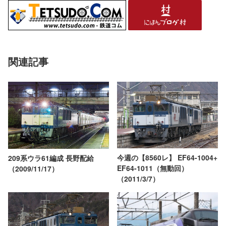
関連記事
今週の【8560レ】 EF64-1004+
209系ウラ61編成 長野配給
EF64-1011（無動回）
（2009/11/17）
（2011/3/7）