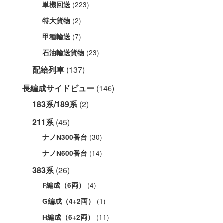
(223)
単機回送
(2)
特大貨物
(7)
甲種輸送
(23)
石油輸送貨物
配給列車
(137)
長編成サイドビュー
(146)
183系/189系
(2)
211系
(45)
(30)
ナノN300番台
(14)
ナノN600番台
383系
(26)
(4)
F編成（6両）
(1)
G編成（4+2両）
(11)
H編成（6+2両）