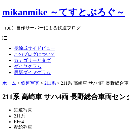
mikanmike ～てすとぶろぐ～
（元）自作サーバーによる鉄道ブログ
長編成サイドビュー
このブログについて
カテゴリーとタグ
ダイヤグラム
最新ダイヤグラム
ホーム
>
鉄道写真
>
211系
>
211系 高崎車 サハ4両 長野総合車
211系 高崎車 サハ4両 長野総合車両センター
鉄道写真
211系
EF64
配給列車