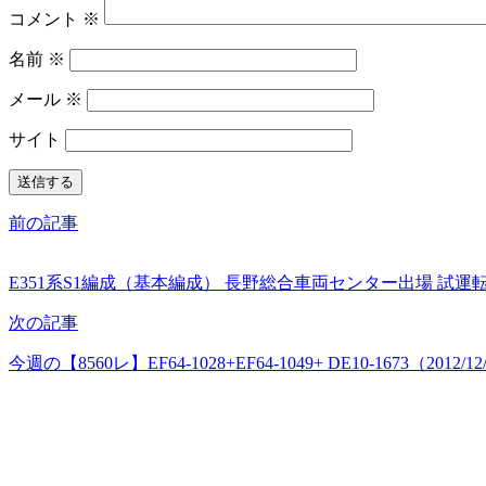
コメント
※
名前
※
メール
※
サイト
前の記事
E351系S1編成（基本編成） 長野総合車両センター出場 試運転（20
次の記事
今週の【8560レ】EF64-1028+EF64-1049+ DE10-1673（2012/12