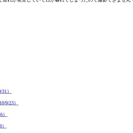
/31）
9/23）
26）
8）