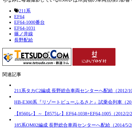
211系
EF64
EF64-1000番台
EF64-1031
篠ノ井線
長野配給
関連記事
211系タカC2編成 長野総合車両センターへ配給（2012/10
HB-E300系『リゾートビューふるさと』試乗会列車（2010/
【8560レ】～【8575レ】EF64-1038+EF64-1005（2012/2/
185系OM02編成 長野総合車両センターへ配給（2014/5/2