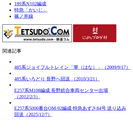
189系N102編成
特急「かいじ」
篠ノ井線
関連記事
485系ジョイフルトレイン「華（はな）」（2009/9/17）
485系いろどり 長野へ回送 （2010/3/21）
E257系M108編成 長野総合車両センター出場
（2012/2/3）
E257系5000番台OM-92編成 特急あずさ84号 送り込み
回送（2025/12/7）