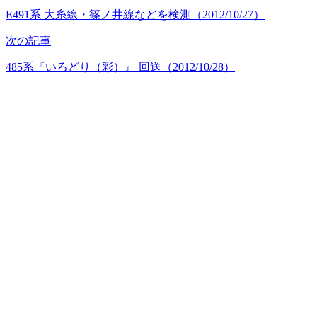
E491系 大糸線・篠ノ井線などを検測（2012/10/27）
次の記事
485系『いろどり（彩）』 回送（2012/10/28）