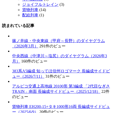
ジョイフルトレイン
(3)
貨物列車
(14)
配給列車
(1)
読まれている記事
篠ノ井線・中央東線（甲府～長野）のダイヤグラム
（2026年3月）
291件のビュー
中央西線（中津川～塩尻）のダイヤグラム（2026年3
月）
160件のビュー
383系A5編成 知ってほ信州ロゴマーク 長編成サイドビ
ュー（2026/7/11）
31件のビュー
アルピコ交通上高地線 20100形 第3編成 「2代目なぎさ
TRAIN」南面 長編成サイドビュー（2025/12/18）
22件
のビュー
貨物列車 EH200-15+タキ1000形16両 長編成サイドビュ
ー（2025/6/9）
20件のビュー