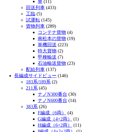
華
(11)
回送列車
(433)
工臨
(5)
試運転
(145)
貨物列車
(289)
コンテナ貨物
(4)
南松本の貨物
(19)
単機回送
(223)
特大貨物
(2)
甲種輸送
(7)
石油輸送貨物
(23)
配給列車
(137)
長編成サイドビュー
(146)
183系/189系
(2)
211系
(45)
ナノN300番台
(30)
ナノN600番台
(14)
383系
(26)
F編成（6両）
(4)
G編成（4+2両）
(1)
H編成（6+2両）
(11)
I編成（4+2+2両）
(1)