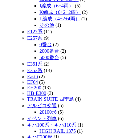
J編成（6+4両）
(5)
K編成（6+2+2両）
(2)
L編成（4+2+4両）
(1)
その他
(1)
E127系
(11)
E257系
(9)
0番台
(2)
2000番台
(2)
5000番台
(5)
E351系
(2)
E353系
(13)
East i
(2)
EF64
(5)
EH200
(13)
HB-E300
(3)
TRAIN SUITE 四季島
(4)
アルピコ交通
(5)
20100形
(5)
イベント列車
(6)
キハ100系・キハ110系
(1)
HIGH RAIL 1375
(1)
キハE200形
(1)