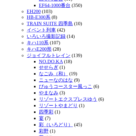
EF64-1000番台
(350)
EH200
(103)
HB-E300系
(8)
TRAIN SUITE 四季島
(10)
イベント列車
(42)
いろいろ撮影記録
(14)
キハ110系
(107)
キハE200形
(28)
ジョイフルトレイン
(139)
NO.DO.KA
(18)
せせらぎ
(1)
なごみ（和）
(19)
ニューなのはな
(9)
びゅうコースター風っこ
(6)
やまなみ
(3)
リゾートエクスプレスゆう
(6)
リゾートやまどり
(1)
四季彩
(1)
宴
(7)
彩（いろどり）
(45)
彩野
(1)