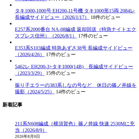
タキ1000-1000号 EH200-11号機 タキ1000形15両 2084レ
長編成サイドビュー（2026/1/17）
18件のビュー
E257系2000番台 NA-08編成 返却回送（特急ナイトエク
スプレス信州）（2026/8/1）
17件のビュー
E353系S103編成 特急あずさ38号 長編成サイドビュー
（2026/4/26）
17件のビュー
5462レ EH200-3+タキ1000(14B) 長編成サイドビュー
（2023/3/29）
15件のビュー
振り子エラーの383系しなの号など 休日の篠ノ井線を
撮影（2024/5/25）
14件のビュー
新着記事
211系N608編成（横須賀色）篠ノ井線 快速 2530Mに充
当（2026/8/9）
2026年8月9日