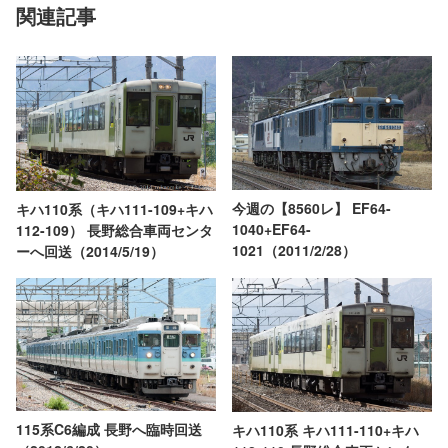
関連記事
今週の【8560レ】 EF64-
キハ110系（キハ111-109+キハ
1040+EF64-
112-109） 長野総合車両センタ
1021（2011/2/28）
ーへ回送（2014/5/19）
115系C6編成 長野へ臨時回送
キハ110系 キハ111-110+キハ