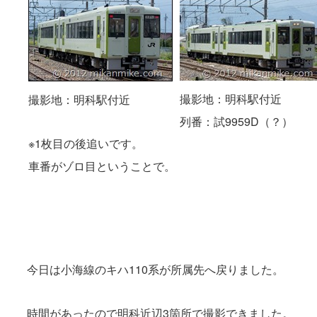
撮影地：明科駅付近
撮影地：明科駅付近
列番：試9959D（？）
※1枚目の後追いです。
車番がゾロ目ということで。
今日は小海線のキハ110系が所属先へ戻りました。
時間があったので明科近辺3箇所で撮影できました。