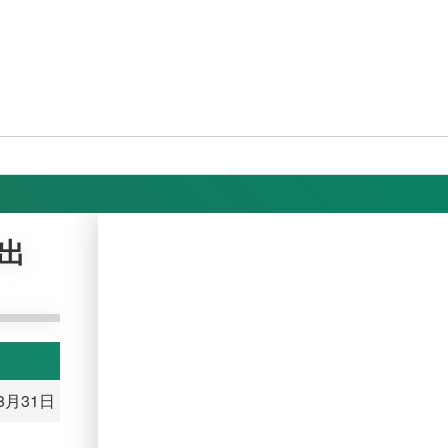
ー出
8月31日