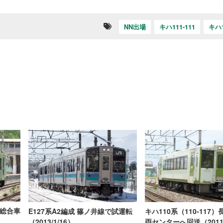
NN出場
キハ111-111
キハ1
野総合車
E127系A2編成 篠ノ井線で試運転
キハ110系（110-117
（2013/1/16）
両センターへ回送（2011/