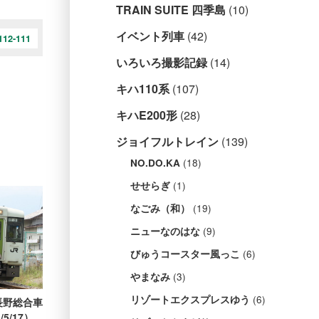
TRAIN SUITE 四季島
(10)
イベント列車
(42)
12-111
いろいろ撮影記録
(14)
キハ110系
(107)
キハE200形
(28)
ジョイフルトレイン
(139)
(18)
NO.DO.KA
(1)
せせらぎ
(19)
なごみ（和）
(9)
ニューなのはな
(6)
びゅうコースター風っこ
(3)
やまなみ
(6)
リゾートエクスプレスゆう
）長野総合車
5/17）