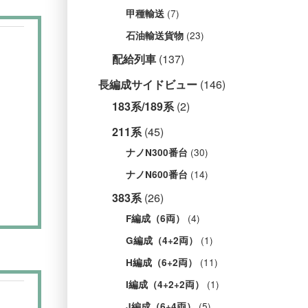
(7)
甲種輸送
(23)
石油輸送貨物
配給列車
(137)
長編成サイドビュー
(146)
183系/189系
(2)
211系
(45)
(30)
ナノN300番台
(14)
ナノN600番台
383系
(26)
(4)
F編成（6両）
(1)
G編成（4+2両）
(11)
H編成（6+2両）
(1)
I編成（4+2+2両）
(5)
J編成（6+4両）