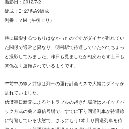
撮影日：2012/7/2
編成：E127系A9編成
列番：？M（午後上り）
特に撮影するつもりはなかったのですがダイヤが乱れてい
た関係で通常と異なり、明科駅で待避していたのでちょっ
と撮影してみました。昨日も見ましたが相変わらず土日も
関係なく運転されているようです。
午前中の篠ノ井線は列車の運行計画ミスで大幅にダイヤが
乱れていました。
信濃毎日新聞によるとトラブルの起きた場所はスイッチバ
ック方式の桑ノ原信号場で、すでに下り回送列車が待避線
に待避している状態で、さらにもう1本上り回送列車を待