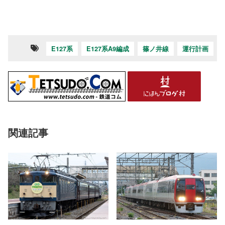
E127系
E127系A9編成
篠ノ井線
運行計画
関連記事