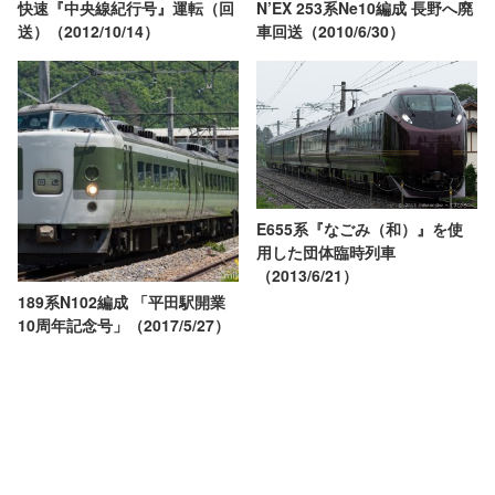
快速『中央線紀行号』運転（回
N’EX 253系Ne10編成 長野へ廃
送）（2012/10/14）
車回送（2010/6/30）
E655系『なごみ（和）』を使
用した団体臨時列車
（2013/6/21）
189系N102編成 「平田駅開業
10周年記念号」（2017/5/27）