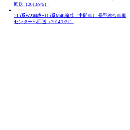
回送（2013/9/6）
115系W2編成+115系M40編成（中間車） 長野総合車両
センターへ回送（2014/1/27）