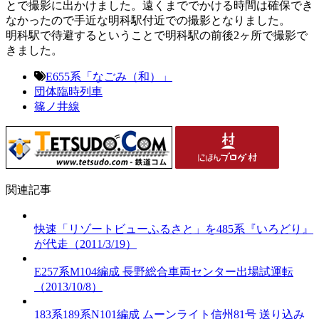
とで撮影に出かけました。遠くまででかける時間は確保でき
なかったので手近な明科駅付近での撮影となりました。
明科駅で待避するということで明科駅の前後2ヶ所で撮影で
きました。
E655系「なごみ（和）」
団体臨時列車
篠ノ井線
関連記事
快速「リゾートビューふるさと」を485系『いろどり』
が代走（2011/3/19）
E257系M104編成 長野総合車両センター出場試運転
（2013/10/8）
183系189系N101編成 ムーンライト信州81号 送り込み