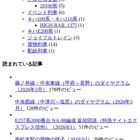
20100形
(5)
イベント列車
(6)
キハ100系・キハ110系
(1)
HIGH RAIL 1375
(1)
キハE200形
(1)
ジョイフルトレイン
(3)
貨物列車
(14)
配給列車
(1)
読まれている記事
篠ノ井線・中央東線（甲府～長野）のダイヤグラム
（2026年3月）
278件のビュー
中央西線（中津川～塩尻）のダイヤグラム（2026年3
月）
128件のビュー
E257系2000番台 NA-08編成 返却回送（特急ナイトエク
スプレス信州）（2026/8/1）
51件のビュー
南松本駅の貨物の様子（2010/3/1）
39件のビュー