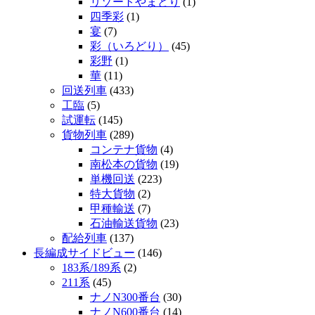
リゾートやまどり
(1)
四季彩
(1)
宴
(7)
彩（いろどり）
(45)
彩野
(1)
華
(11)
回送列車
(433)
工臨
(5)
試運転
(145)
貨物列車
(289)
コンテナ貨物
(4)
南松本の貨物
(19)
単機回送
(223)
特大貨物
(2)
甲種輸送
(7)
石油輸送貨物
(23)
配給列車
(137)
長編成サイドビュー
(146)
183系/189系
(2)
211系
(45)
ナノN300番台
(30)
ナノN600番台
(14)