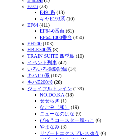
E493系
(1)
East i
(23)
E491系
(13)
キヤE193系
(10)
EF64
(411)
EF64-0番台
(61)
EF64-1000番台
(350)
EH200
(103)
HB-E300系
(8)
TRAIN SUITE 四季島
(10)
イベント列車
(42)
いろいろ撮影記録
(14)
キハ110系
(107)
キハE200形
(28)
ジョイフルトレイン
(139)
NO.DO.KA
(18)
せせらぎ
(1)
なごみ（和）
(19)
ニューなのはな
(9)
びゅうコースター風っこ
(6)
やまなみ
(3)
リゾートエクスプレスゆう
(6)