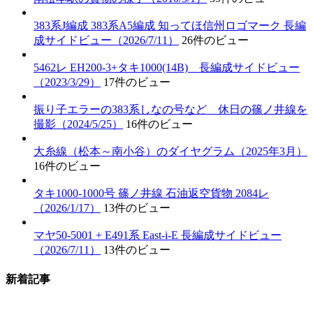
383系J編成 383系A5編成 知ってほ信州ロゴマーク 長編
成サイドビュー（2026/7/11）
26件のビュー
5462レ EH200-3+タキ1000(14B) 長編成サイドビュー
（2023/3/29）
17件のビュー
振り子エラーの383系しなの号など 休日の篠ノ井線を
撮影（2024/5/25）
16件のビュー
大糸線（松本～南小谷）のダイヤグラム（2025年3月）
16件のビュー
タキ1000-1000号 篠ノ井線 石油返空貨物 2084レ
（2026/1/17）
13件のビュー
マヤ50-5001 + E491系 East-i-E 長編成サイドビュー
（2026/7/11）
13件のビュー
新着記事