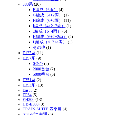
383系
(26)
F編成（6両）
(4)
G編成（4+2両）
(1)
H編成（6+2両）
(11)
I編成（4+2+2両）
(1)
J編成（6+4両）
(5)
K編成（6+2+2両）
(2)
L編成（4+2+4両）
(1)
その他
(1)
E127系
(11)
E257系
(9)
0番台
(2)
2000番台
(2)
5000番台
(5)
E351系
(2)
E353系
(13)
East i
(2)
EF64
(5)
EH200
(13)
HB-E300
(3)
TRAIN SUITE 四季島
(4)
アルピコ交通
(5)