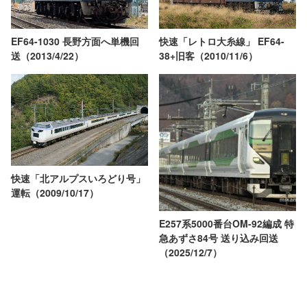
快速「レトロ大糸線」 EF64-
EF64-1030 長野方面へ単機回
38+旧客（2010/11/6）
送（2013/4/22）
快速「北アルプスいろどり号」
運転（2009/10/17）
E257系5000番台OM-92編成 特
急あずさ84号 送り込み回送
（2025/12/7）