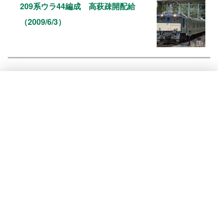
209系ウラ44編成 高萩疎開配給
（2009/6/3）