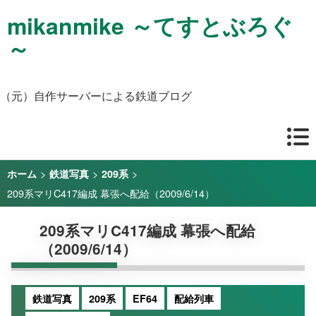
mikanmike ～てすとぶろぐ
～
（元）自作サーバーによる鉄道ブログ
>
>
>
ホーム
鉄道写真
209系
209系マリC417編成 幕張へ配給（2009/6/14）
209系マリC417編成 幕張へ配給
（2009/6/14）
鉄道写真
209系
EF64
配給列車